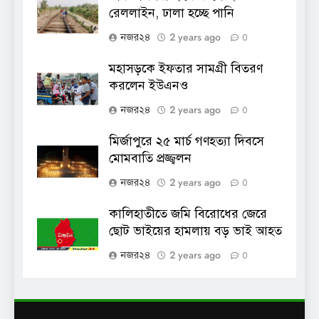
রেললাইন, ঢালা হচ্ছে পানি
2 years ago
নজর২৪
0
মহাসড়কে ইফতার সামগ্রী বিতরণ
করলেন ইউএনও
2 years ago
নজর২৪
0
মির্জাপুরে ২৫ মার্চ গণহত্যা দিবসে
মোমবাতি প্রজ্জ্বলন
2 years ago
নজর২৪
0
কালিহাতীতে জমি বিরোধের জেরে
ছোট ভাইয়ের হামলায় বড় ভাই আহত
2 years ago
নজর২৪
0