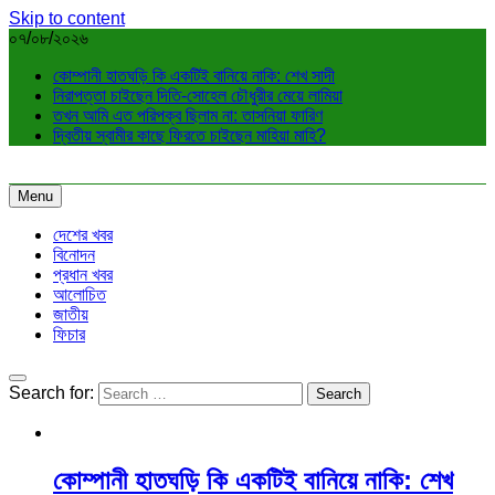
Skip to content
০৭/০৮/২০২৬
কোম্পানী হাতঘড়ি কি একটিই বানিয়ে নাকি: শেখ সাদী
নিরাপত্তা চাইছেন দিতি-সোহেল চৌধুরীর মেয়ে লামিয়া
তখন আমি এত পরিপক্ব ছিলাম না: তাসনিয়া ফারিণ
দ্বিতীয় স্বামীর কাছে ফিরতে চাইছেন মাহিয়া মাহি?
Menu
দেশের খবর
বিনোদন
প্রধান খবর
আলোচিত
জাতীয়
ফিচার
Search for:
কোম্পানী হাতঘড়ি কি একটিই বানিয়ে নাকি: শেখ