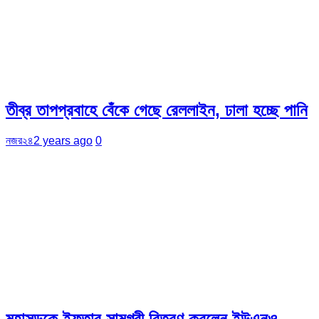
তীব্র তাপপ্রবাহে বেঁকে গেছে রেললাইন, ঢালা হচ্ছে পানি
নজর২৪
2 years ago
0
মহাসড়কে ইফতার সামগ্রী বিতরণ করলেন ইউএনও