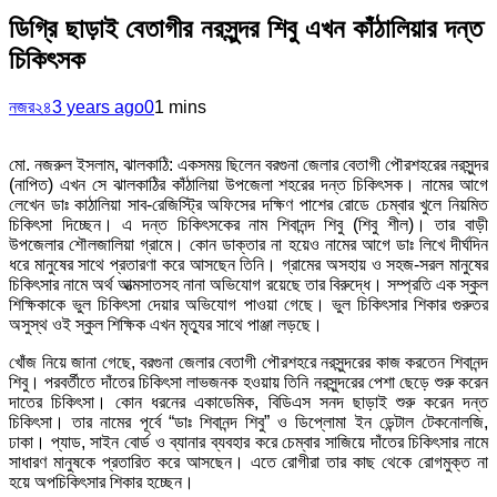
ডিগ্রি ছাড়াই বেতাগীর নরসুন্দর শিবু এখন কাঁঠালিয়ার দন্ত
চিকিৎসক
নজর২৪
3 years ago
0
1 mins
মো. নজরুল ইসলাম, ঝালকাঠি: একসময় ছিলেন বরগুনা জেলার বেতাগী পৌরশহরের নরসুন্দর
(নাপিত) এখন সে ঝালকাঠির কাঁঠালিয়া উপজেলা শহরের দন্ত চিকিৎসক। নামের আগে
লেখেন ডাঃ কাঠালিয়া সাব-রেজিস্ট্রি অফিসের দক্ষিণ পাশের রোডে চেম্বার খুলে নিয়মিত
চিকিৎসা দিচ্ছেন। এ দন্ত চিকিৎসকের নাম শিবানন্দ শিবু (শিবু শীল)। তার বাড়ী
উপজেলার শৌলজালিয়া গ্রামে। কোন ডাক্তার না হয়েও নামের আগে ডাঃ লিখে দীর্ঘদিন
ধরে মানুষের সাথে প্রতারণা করে আসছেন তিনি। গ্রামের অসহায় ও সহজ-সরল মানুষের
চিকিৎসার নামে অর্থ আত্মসাতসহ নানা অভিযোগ রয়েছে তার বিরুদ্ধে। সম্প্রতি এক স্কুল
শিক্ষিকাকে ভুল চিকিৎসা দেয়ার অভিযোগ পাওয়া গেছে। ভুল চিকিৎসার শিকার গুরুতর
অসুস্থ ওই স্কুল শিক্ষিক এখন মৃত্যুর সাথে পাঞ্জা লড়ছে।
খোঁজ নিয়ে জানা গেছে, বরগুনা জেলার বেতাগী পৌরশহরে নরসুন্দরের কাজ করতেন শিবানন্দ
শিবু। পরবর্তীতে দাঁতের চিকিৎসা লাভজনক হওয়ায় তিনি নরসুন্দরের পেশা ছেড়ে শুরু করেন
দাতের চিকিৎসা। কোন ধরনের একাডেমিক, বিডিএস সনদ ছাড়াই শুরু করেন দন্ত
চিকিৎসা। তার নামের পূর্বে “ডাঃ শিবানন্দ শিবু” ও ডিপ্লোমা ইন ডেন্টাল টেকনোলজি,
ঢাকা। প্যাড, সাইন বোর্ড ও ব্যানার ব্যবহার করে চেম্বার সাজিয়ে দাঁতের চিকিৎসার নামে
সাধারণ মানুষকে প্রতারিত করে আসছেন। এতে রোগীরা তার কাছ থেকে রোগমুক্ত না
হয়ে অপচিকিৎসার শিকার হচ্ছেন।