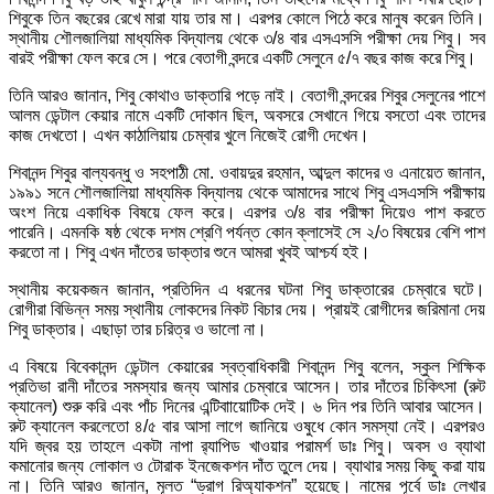
শিবুকে তিন বছরের রেখে মারা যায় তার মা। এরপর কোলে পিঠে করে মানুষ করেন তিনি।
স্থানীয় শৌলজালিয়া মাধ্যমিক বিদ্যালয় থেকে ৩/৪ বার এসএসসি পরীক্ষা দেয় শিবু। সব
বারই পরীক্ষা ফেল করে সে। পরে বেতাগী বন্দরে একটি সেলুনে ৫/৭ বছর কাজ করে শিবু।
তিনি আরও জানান, শিবু কোথাও ডাক্তারি পড়ে নাই। বেতাগী বন্দরের শিবুর সেলুনের পাশে
আলম ডেন্টাল কেয়ার নামে একটি দোকান ছিল, অবসরে সেখানে গিয়ে বসতো এবং তাদের
কাজ দেখতো। এখন কাঠালিয়ায় চেম্বার খুলে নিজেই রোগী দেখেন।
শিবানন্দ শিবুর বাল্যবন্ধু ও সহপাঠী মো. ওবায়দুর রহমান, আব্দুল কাদের ও এনায়েত জানান,
১৯৯১ সনে শৌলজালিয়া মাধ্যমিক বিদ্যালয় থেকে আমাদের সাথে শিবু এসএসসি পরীক্ষায়
অংশ নিয়ে একাধিক বিষয়ে ফেল করে। এরপর ৩/৪ বার পরীক্ষা দিয়েও পাশ করতে
পারেনি। এমনকি ষষ্ঠ থেকে দশম শ্রেণি পর্যন্ত কোন ক্লাসেই সে ২/৩ বিষয়ের বেশি পাশ
করতো না। শিবু এখন দাঁতের ডাক্তার শুনে আমরা খুবই আশ্চর্য হই।
স্থানীয় কয়েকজন জানান, প্রতিদিন এ ধরনের ঘটনা শিবু ডাক্তারের চেম্বারে ঘটে।
রোগীরা বিভিন্ন সময় স্থানীয় লোকদের নিকট বিচার দেয়। প্রায়ই রোগীদের জরিমানা দেয়
শিবু ডাক্তার। এছাড়া তার চরিত্র ও ভালো না।
এ বিষয়ে বিবেকানন্দ ডেন্টাল কেয়ারের স্বত্বাধিকারী শিবানন্দ শিবু বলেন, স্কুল শিক্ষিক
প্রতিভা রানী দাঁতের সমস্যার জন্য আমার চেম্বারে আসেন। তার দাঁতের চিকিৎসা (রুট
ক্যানেল) শুরু করি এবং পাঁচ দিনের এন্টিবাায়োটিক দেই। ৬ দিন পর তিনি আবার আসেন।
রুট ক্যানেল করলেতো ৪/৫ বার আসা লাগে জানিয়ে ওষুধে কোন সমস্যা নেই। এরপরও
যদি জ্বর হয় তাহলে একটা নাপা র‌্যাপিড খাওয়ার পরামর্শ ডাঃ শিবু। অবস ও ব্যাথা
কমানোর জন্য লোকাল ও টোরাক ইনজেকশন দাঁত তুলে দেয়। ব্যাথার সময় কিছু করা যায়
না। তিনি আরও জানান, মূলত “ড্রাগ রিঅ্যাকশন” হয়েছে। নামের পূর্বে ডাঃ লেখার