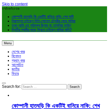
Skip to content
০৭/০৮/২০২৬
কোম্পানী হাতঘড়ি কি একটিই বানিয়ে নাকি: শেখ সাদী
নিরাপত্তা চাইছেন দিতি-সোহেল চৌধুরীর মেয়ে লামিয়া
তখন আমি এত পরিপক্ব ছিলাম না: তাসনিয়া ফারিণ
দ্বিতীয় স্বামীর কাছে ফিরতে চাইছেন মাহিয়া মাহি?
Menu
দেশের খবর
বিনোদন
প্রধান খবর
আলোচিত
জাতীয়
ফিচার
Search for:
কোম্পানী হাতঘড়ি কি একটিই বানিয়ে নাকি: শেখ