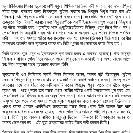
ভুল চিকিৎসার শিকার ভূক্তোভোগী স্কুল শিক্ষিক প্রতিভা রানী জানান, গত ২৯ এপ্রিল
দাঁতে ক্যাপ বসানোর জন্য বিবেকানন্দ ডেন্টাল কেয়ারে ডাঃ শিবানন্দ শিবু’র কাছে যান ওই
শিক্ষক। ডাঃ শিবু তার একটি দাতে ক্যাপ বসিয়ে দেন। কয়েকদিন পরে সেটা খুলে যায়।
চেম্বারে গিয়ে বিষয়টি জানালে ডাঃ শিবু রোগীকে একটি ইনজেকশন পুশ করেন। কিছুক্ষণ
পর দাঁতে সার্জারি করে প্রেসক্রিপশনে এ্যান্টিবায়েটিকসহ বিভিন্ন ওষুধ দিখে লিখে দেন।
প্রেসক্রিপশন অনুযায়ী ওষুধ খাওয়ার পরে মারত্মক অসুস্থ হয়ে পরেন শিক্ষক প্রতিবা
রানী। এবং তার সমস্ত শরীরে জ্বালা-পোড়া শুরু হয়, চামড়া (ঠোসকা) উঠে যায়। রোগীর
অবস্থার অবনতি হলে স্বজনরা তাকে ডাঃ দিলিপ চন্দ্র হাওলাদারের কাছে নিয়ে যায়।
তিনি জানান, ভুল ওষুধ ও ইনজেকশন পুশ করার জন্য এ অবস্থা হয়েছে। পরে অসুস্থ্য
শিক্ষিকার পরিবার খোঁজ নিয়ে জানতে পারেন শিবু কোন ডাক্তারই না। অথচ নামের আগে
ডাঃ লিখে মানুষের সাথে প্রতারণা করছেন তিনি।
ভুূক্তভোগী ওই শিক্ষিকার স্বামী মিলন সিকদার বলেন, আমার স্ত্রী বিবেকানন্দ ডেন্টাল
কেয়ারে শিবানন্দ শিবু চেম্বারে যায় তার একটি দাঁতে ক্যাপ বসানোর জন্য। কিন্তু ক্যাপ
বসানোর নামে তার দাঁতে কয়েকটি সার্জারি করেন শিবানন্দ শিবু। এতে তার দাঁতে প্রচন্ড
ব্যাথা হয়। পরে পুনরায় তার কাছে গেলে রোগীর শরীরে একটি ইনজেকশন পুস করে এবং
প্রেসক্রিপশনে বিভিন্ন রকেমের ওষুধ লিখে দেন। বাসায় আসার পরে আমার স্ত্রী গুরুতর
অসুস্থ হয়ে পড়ে এবং সমস্ত গায়ে জ্বালা যন্ত্রণাসহ কালো কালো ঠোসকা উঠে যায়।
এরপর তাকে একজন এমবিবিএস ডাক্তারের কাছে নিয়ে গেলে তিনি জানান উল্টা পাল্টা
ওষুধের কারণে তার এরকমের হয়েছে। পরে খোঁজ নিয়ে জানতে পাড়ি শিবু কোন ডাক্তারই
নয়। তিনি মূলত একজন নাপিত (নরসুন্দর) ছিলেন। কিভাবে তিনি ডাক্তার হলেন তা
আমার ভোদগম্য নয়। এই ভূয়া ডাক্তারের কঠোর বিচার দাবী জানান তিনি।
শিবানন্দ শিবু বড় ভাই বাবুল চন্দ্র শীল জানান, তিন ভাইদের মধ্যে শিবু শীল সবার ছোট।