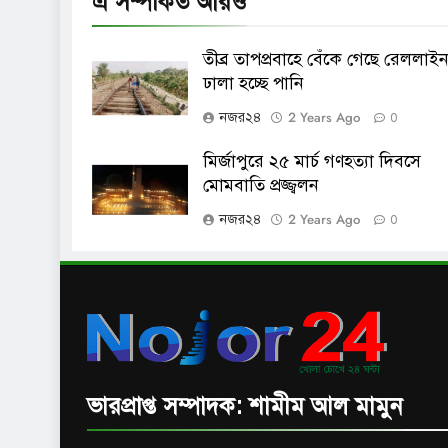
এ সম্পর্কিত আরও
তীব্র তাপপ্রবাহে বেঁকে গেছে রেললাইন
ঢালা হচ্ছে পানি
2 Years Ago
নজর২৪
0
মির্জাপুরে ২৫ মার্চ গণহত্যা দিবসে
মোমবাতি প্রজ্জ্বলন
2 Years Ago
নজর২৪
0
ভারপ্রাপ্ত সম্পাদক: শামীম আল মামুন