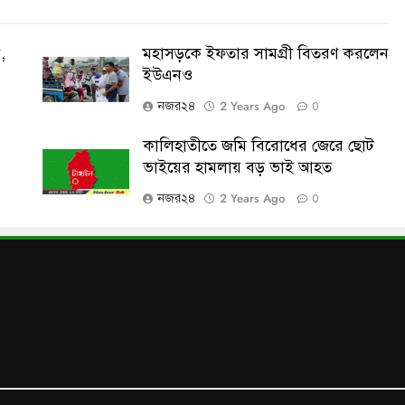
,
মহাসড়কে ইফতার সামগ্রী বিতরণ করলেন
ইউএনও
2 Years Ago
নজর২৪
0
কালিহাতীতে জমি বিরোধের জেরে ছোট
ভাইয়ের হামলায় বড় ভাই আহত
2 Years Ago
নজর২৪
0