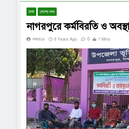
ঢাকা
দেশের খবর
নাগরপুরে কর্মবিরতি ও অবস্থা
0
নজর২৪
6 Years Ago
1 Mins