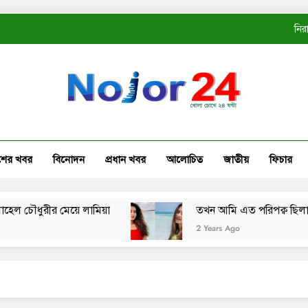
নির
ত
কোম্
নির
শের খবর
বিনোদন
প্রধান খবর
আলোচিত
জাতীয়
ফিচার
ত
ুরীর মেয়ে লামিয়া
তখন আমি এত পরিপক্ব ছিলাম না: তাস
2 Years Ago