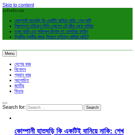
Skip to content
১০/০৮/২০২৬
কোম্পানী হাতঘড়ি কি একটিই বানিয়ে নাকি: শেখ সাদী
নিরাপত্তা চাইছেন দিতি-সোহেল চৌধুরীর মেয়ে লামিয়া
তখন আমি এত পরিপক্ব ছিলাম না: তাসনিয়া ফারিণ
দ্বিতীয় স্বামীর কাছে ফিরতে চাইছেন মাহিয়া মাহি?
Menu
দেশের খবর
বিনোদন
প্রধান খবর
আলোচিত
জাতীয়
ফিচার
Search for:
কোম্পানী হাতঘড়ি কি একটিই বানিয়ে নাকি: শেখ