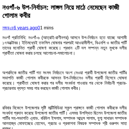
নওগাঁ-৬ উপ-নির্বাচন: লাঙ্গল নিয়ে মাঠে নেমেছেন কাজী
গোলাম কবীর
নজর২৪
6 years ago
0
1 mins
নওগাঁ প্রতিনিধি: নওগাঁ-৬ (আত্রাই-রাণীনগর) আসনে উপ-নির্বাচন হতে যাচ্ছে আগামী
১৭অক্টোবর। ইতিমধ্যেই তফসিল ঘোষনার পরপরই আওয়ামীলীগ, বিএনপি ও জাতীয় পার্টি
তাদের মনোনিত প্রার্থী ঘোষণা করেছে। প্রধান ২টি দল সম্পন্ন নতুন মুখকে দলীয়
প্রার্থীতা ঘোষনা করায় চলছে আলোচনা-সমালোচনা।
অপরদিকে জাতীয় পার্টি গত সংসদ নির্বাচনে অংশ নেওয়া প্রার্থী উপজেলা জাতীয় পার্টির
সভাপতি কাজী গোলাম কবীরকে আসন্ন উপ-নির্বাচনেও দলীয় প্রার্থী হিসেবে ঘোষনা
করেছে। প্রার্থীতা ঘোষণা করার পর দলীয় সংবর্ধনা পাওয়ার পর থেকে নির্বাচনী প্রচার-
প্রচারনায় ব্যস্ত সময় পার করছেন কাজী গোলাম কবীর।
রবিবার বিকেলে উপজেলার সৃষ্টি মাল্টিমিডিয়া স্কুল প্রাঙ্গনে কাজী গোলাম কবীরকে দলীয়
সংবর্ধনা প্রদান করেছে উপজেলা জাতীয় পার্টি। এসময় উপস্থিত ছিলেন উপজেলা জাতীয়
পার্টির সহ-সভাপতি এ্যাড. বরিউল ইসলাম, সম্পাদক আব্দুস সালাম, যুগ্ম সাধারন সম্পাদক
আলহাজ্ব মোফাচ্ছের হোসেন, প্রচার ও প্রকাশনা বিষয়ক সম্পাদক শ্রী গুরুপদ সাহা
প্রমুখ।