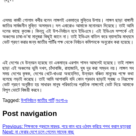
এসময় কাজী গোলাম কবীর বলেন লাঙ্গলই একমাত্র মুক্তির উপায়। লাঙ্গল ছাড়া বাঙ্গালী
জাতির সার্বজনীন মুক্তি অসম্ভব। দল এবারোও আমাকে মনোনয়ন দিয়েছে। তাই আমি
দলের কাছে কৃতজ্ঞ। কিন্তু এই উপ-নির্বাচন হবে ইভিএমে। এই ইভিএম সম্পর্কে এই
অঞ্চলের চাষা-ভ’ষা মানুষরা কিছুই জানে না। তাই ইভিএম বাতিল করে ব্যালটের মাধ্যমে
ভোট গ্রহণ করার জন্য জাতীয় পার্টির পক্ষ থেকে নির্বাচন কমিশনকে অনুরোধ করা হয়েছে।
এই দেশের যে উন্নয়ন হয়েছে তা একমাত্র এরশাদ শাসন আমলেই হয়েছে। তাই লাঙ্গল
ছাড়া এই অঞ্চলের ভুমি দখল, চাঁদাবাজি, রাহাজানি, ঘুষ দূর করা সম্ভব নয়। লাঙ্গল সব
সময় দেশের কৃষক, দেশের খেটে-খাওয়া অবহেলিত, উন্নয়ন বঞ্চিত মানুষের পক্ষে কথা
বলেছে লড়াই করেছে। তাই আমি আশাবাদি যদি কোন প্রভাব ছাড়াই স্বচ্ছ ও নিরপেক্ষ
ভোট গ্রহণ অনুষ্ঠিত হয় সাধারন মানুষ পরিবর্তনের প্রতিক লাঙ্গলেই ভোট দিয়ে আমাকে
বিপুল ভোটে বিজয়ী করবে।
Tagged:
উপনির্বাচন
জাতীয় পার্টি
নওগা-৬
Post navigation
Previous:
শিক্ষককে প্রথমে মারধর, পরে কান ধরে ওঠবস করিয়ে শপথ করাল ছাত্ররা
Next:
না ফেরার দেশে চলে গেলেন সাদেক বাচ্চু