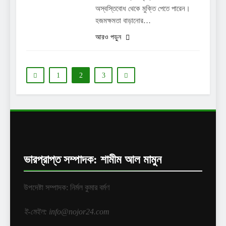
অস্বস্তিবোধ থেকে মুক্তি পেতে পারেন।
হজমক্ষমতা বাড়ানোর…
আরও পড়ুন
1
2
3
ভারপ্রাপ্ত সম্পাদক: শামীম আল মামুন
উপদেষ্টা সম্পাদক: নির্মল কুমার বর্মণ
ই-মেইল: info@nojor24.com