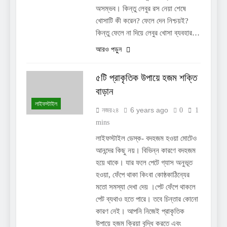
অসম্ভব। কিন্তু লেবুর রস নেয়া শেষে
খোসাটি কী করেন? ফেলে দেন নিশ্চয়ই?
কিন্তু ফেলে না দিয়ে লেবুর খোসা ব্যবহার…
আরও পড়ুন
৫টি প্রাকৃতিক উপায়ে হজম শক্তি
বাড়ান
লাইফস্টাইল
6 years ago
নজর২৪
0
1
mins
লাইফস্টাইল ডেস্ক- বদহজম হওয়া মোটেও
আনন্দের কিছু নয়। বিভিন্ন কারণে বদহজম
হয়ে থাকে। যার ফলে পেটে গ্যাস অনুভূত
হওয়া, ফেঁপে থাকা কিংবা কোষ্ঠকাঠিন্যের
মতো সমস্যা দেখা দেয় ।পেট ফেঁপে থাকলে
পেট ব্যথাও হতে পারে। তবে চিন্তার কোনো
কারণ নেই। আপনি নিজেই প্রাকৃতিক
উপায়ে হজম ক্রিয়া বৃদ্ধি করতে এবং