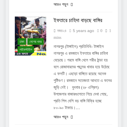
আরও পড়ুন
ইফতারে চাহিদা বাড়ছে বাঙ্গির
5 years ago
নজর২৪
0
1
mins
ঢাকা
দেশের খবর
নাগরপুর (টাঙ্গাইল) প্রতিনিধি- টাঙ্গাইল
লাইফস্টাইল
নাগরপুর এ রমজানে ইফতারে বাঙ্গির চাহিদা
বেড়েছে। গরমে বাঙ্গি খেলে শরীর ঠান্ডা হয়
বলে রোজাদারদের পছন্দের খাবার হয়ে উঠেছে
এ ফলটি। এছাড়া বাঙ্গিতে রয়েছে অনেক
পুষ্টিগুণ। রমজানে সতেজতা আনতে এ ফলের
জুড়ি নেই। বুধবার (২৮ এপ্রিল)
উপজেলার বাজারগুলোতে গিয়ে দেখা গেছে,
প্রতি পিস দেশি বড় বাঙ্গি বিক্রি হচ্ছে
৮০-৯০ টাকায়।…
আরও পড়ুন