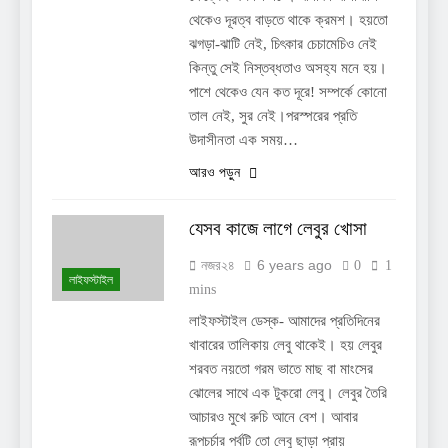
থেকেও দূরত্ব বাড়তে থাকে ক্রমশ। হয়তো
ঝগড়া-ঝাটি নেই, চিৎকার চেচামেচিও নেই
কিন্তু সেই নিস্তব্ধতাও অসহ্য মনে হয়।
পাশে থেকেও যেন কত দূরে! সম্পর্কে কোনো
তাল নেই, সুর নেই।পরস্পরের প্রতি
উদাসীনতা এক সময়…
আরও পড়ুন
যেসব কাজে লাগে লেবুর খোসা
6 years ago
নজর২৪
0
1
লাইফস্টাইল
mins
লাইফস্টাইল ডেস্ক- আমাদের প্রতিদিনের
খাবারের তালিকায় লেবু থাকেই। হয় লেবুর
শরবত নয়তো গরম ভাতে মাছ বা মাংসের
ঝোলের সাথে এক টুকরো লেবু। লেবুর তৈরি
আচারও মুখে রুচি আনে বেশ। আবার
রূপচর্চার পর্বটি তো লেবু ছাড়া প্রায়