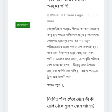
ভয়ঙ্কর ক্ষতি!
6 years ago
নজর২৪
0
1
mins
লাইফস্টাইল
লাইফস্টাইল ডেস্ক- শীতের কনকনে হাওয়ায়
কাবু হয়ে পড়েন বেশিরভাগ মানুষ। পারতপক্ষে
গোসলের দ্বারস্থ হতে চান না। তবুও
পরিচ্ছন্নতার জন্য গোসল তো করতেই হয়।
আর তখন উষ্ণতার জন্য বেছে নেন গরম
পানি। অনেকে মনে করেন, এতে বুঝি শরীরের
বেশ উপকারই হলো। কিন্তু এতে উপকার
নয়, বরং ক্ষতিই হয় বেশি। বাইরে প্রচণ্ড
ঠান্ড আর আপনি গরম…
আরও পড়ুন
নিয়মিত পাঁকা পেঁপে খেলে কী কী
রোগ থেকে মুক্তি মেলে জানেন?