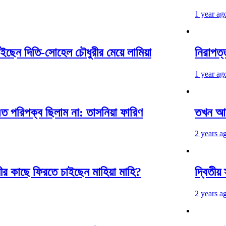
1 year ago
েন দিতি-সোহেল চৌধুরীর মেয়ে লামিয়া
নিরাপত্তা 
1 year ago
িপক্ব ছিলাম না: তাসনিয়া ফারিণ
তখন আমি এ
2 years ago
র কাছে ফিরতে চাইছেন মাহিয়া মাহি?
দ্বিতীয় স্
2 years ago