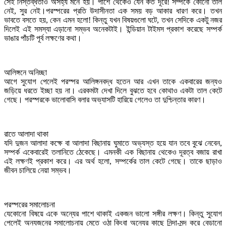
সেই নিস্তব্ধতাও অসহ্য মনে হয়। পাশে থেকেও যেন কত দূরে! সম্পর্কে কোনো তাল
নেই, সুর নেই।পরস্পরের প্রতি উদাসীনতা এক সময় বড় আকার ধারণ করে। তখন
ভাবতে বসতে হয়, কেন এমন হলো! কিন্তু যখন বিষয়গুলো ঘটে, তখন সেদিকে একটু নজর
দিলেই এই সমস্যা এড়ানো সম্ভব অনেকটাই। ইন্ডিয়ান টাইমস প্রকাশ করেছে সম্পর্ক
ভাঙার পাঁচটি পূর্ব লক্ষণের কথা।
আলিঙ্গনে অনিচ্ছা
আগে সুযোগ পেলেই পরস্পর আলিঙ্গনবদ্ধ হতেন আর এখন তাকে একবারের জন্যও
জড়িয়ে ধরতে ইচ্ছা হয় না। এরকমটা দেখা দিলে বুঝতে হবে কোথাও একটা তাল কেটে
গেছে। পরস্পরকে ভালোবাসি বলার অভ্যাসটি হারিয়ে গেলেও তা দুশ্চিন্তার কারণ।
রাতে আলাদা থাকা
যদি দুজন আলাদা কক্ষে বা আলাদা বিছানায় ঘুমাতে অভ্যস্ত হয়ে যান তবে বুঝে নেবেন,
সম্পর্ক একেবারেই তলানিতে ঠেকেছে। এমনকী এক বিছানায় থেকেও দূরত্ব বজায় রাখা
এই লক্ষণই প্রকাশ করে। এর অর্থ হলো, সম্পর্কের তাল কেটে গেছে। তাকে ছাড়াও
জীবন চালিয়ে নেয়া সম্ভব।
পরস্পরের সমালোচনা
যেকোনো বিষয়ে একে অন্যের পাশে থাকাই একজন ভালো সঙ্গীর লক্ষণ। কিন্তু সুযোগ
পেলেই অন্যজনের সমালোচনায় মেতে ওঠা কিংবা অন্যের কাছে নিন্দা-মন্দ করে বেড়ানো