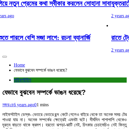
িয়ে নতুন প্রেমের কথা স্বীকার করলেন সোহানা সাবা
যুক্তরাষ্ট্
 ago
2 years ago
2 
ে পারলে বেশি মজা লাগে: রচনা ব্যানার্জি
রাতে ট্রেনে
2 years ago
Home
যেভাবে বুঝবেন সম্পর্কে ভাঙন ধরেছে?
লাইফস্টাইল
যেভাবে বুঝবেন সম্পর্কে ভাঙন ধরেছে?
নজর২৪
6 years ago
0
1 mins
লাইফস্টাইল ডেস্ক- ভেতরে ভেতরে ছন্দ কেটে গেলেও বাইরে থেকে তা অনেক সময় টের
পাওয়া যায় না। অনেক সম্পর্কের ক্ষেত্রেই এমনটা ঘটে। দীর্ঘদিন পাশাপাশি থেকেও
দূরত্ব বাড়তে থাকে ক্রমশ। হয়তো ঝগড়া-ঝাটি নেই, চিৎকার চেচামেচিও নেই কিন্তু