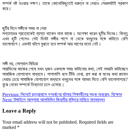
সম্পর্ক নষ্ট হওয়ার লক্ষণ। তাকে কোনোকিছুতেই গুরুত্ব না দেয়াও সেরকমটাই প্রকাশ
করে।
ছুটির দিনে সঙ্গীকে সময় না দেয়া
সপ্তাহভর প্রত্যেকেই ব্যস্ত থাকেন নানা কাজে। অপেক্ষা করেন ছুটির দিনের। কিন্তু
এখন ছুটি পেলেও সেই দিনটা সঙ্গীর পাশে না থেকে বন্ধুদের সঙ্গে কাটাতে বেশি
ভালোলাগে। এমনটা ঘটলে বুঝতে হবে সম্পর্ক আর আগের মতো নেই।
সঙ্গী নয়, সোশ্যাল মিডিয়া
সারাদিনের কাজের শেষে যখন দুজন একসঙ্গে সময় কাটানোর কথা, সেই সময়টা কাটাচ্ছেন
সামাজিক যোগাযোগ মাধ্যমে। পাশাপাশি বসে টিভি দেখা, গল্প করা বা মনের কথা জানান
দেয়ার চেয়ে সামাজিক যোগাযোগ মাধ্যমে বন্ধুদের সঙ্গে আড্ডা দিতে বেশি ভালোলাগছে?
বুঝে নেবেন সম্পর্কে তিক্ততা চলে এসেছে।
Post
Previous:
সিলেটে ছাত্রাবাসে গণধর্ষণের ঘটনায় শিক্ষার্থীদের সড়ক অবরোধ, বিক্ষোভ
Next:
টাঙ্গাইলে আল্লামা আলাউদ্দিন জিহাদীর মুক্তির দাবিতে মানববন্ধন
navigation
Leave a Reply
Your email address will not be published.
Required fields are
marked
*