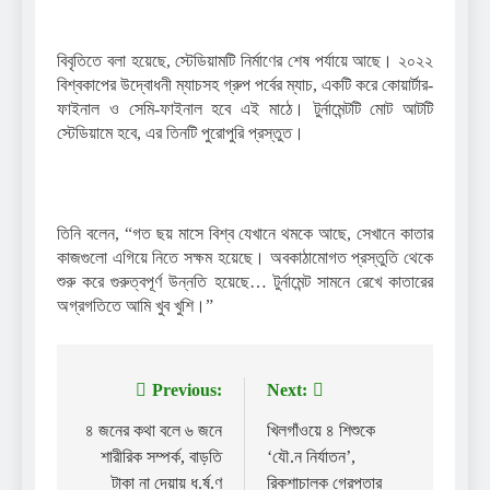
বিবৃতিতে বলা হয়েছে, স্টেডিয়ামটি নির্মাণের শেষ পর্যায়ে আছে। ২০২২
বিশ্বকাপের উদ্বোধনী ম্যাচসহ গ্রুপ পর্বের ম্যাচ, একটি করে কোয়ার্টার-
ফাইনাল ও সেমি-ফাইনাল হবে এই মাঠে। টুর্নামেন্টটি মোট আটটি
স্টেডিয়ামে হবে, এর তিনটি পুরোপুরি প্রস্তুত।
তিনি বলেন, “গত ছয় মাসে বিশ্ব যেখানে থমকে আছে, সেখানে কাতার
কাজগুলো এগিয়ে নিতে সক্ষম হয়েছে। অবকাঠামোগত প্রস্তুতি থেকে
শুরু করে গুরুত্বপূর্ণ উন্নতি হয়েছে… টুর্নামেন্ট সামনে রেখে কাতারের
অগ্রগতিতে আমি খুব খুশি।”
Previous:
Next:
Post
navigation
৪ জনের কথা বলে ৬ জনে
খিলগাঁওয়ে ৪ শিশুকে
শারীরিক সম্পর্ক, বাড়তি
‘যৌ.ন নির্যাতন’,
টাকা না দেয়ায় ধ.র্ষ.ণ
রিকশাচালক গ্রেপ্তার