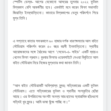
স্পোর্টস ডেস্ক- আগের যেকোনো আসরের তুলনায় ২০২২ ফুটবল
বিশ্বকাপ বেশি আকর্ষণীয় হবে। এমনটাই মনে করেন ফিফা সভাপতি
জিয়ান্নি ইনফ্যান্তিনো। কাতারে বিশ্বকাপের ভেন্যু পরিদর্শনে গিয়ে
মুগ্ধ তিনি।
এ সপ্তাহে কাতার সফরকালে ৬০ হাজার দর্শক ধারণক্ষমতার আল বাইত
স্টেডিয়াম পরিদর্শন করেন ৫০ বছর বয়সী ইনফান্তিনো। স্থানীয়
আয়োজকদের সঙ্গে বৈঠকের আগে ‘সেভেন-এ- সাইড’ একটি ম্যাচও
খেলেন ফিফা প্রধান। বুধবার ফিফার ওয়েবসাইটে দেওয়া বিবৃতিতে আল
বাইত স্টেডিয়াম নিয়ে নিজের মুগ্ধতার কথা জানান তিনি।
“আল বাইত স্টেডিয়ামটি অবিশ্বাস্য সুন্দর; সত্যিকারের একটি ফুটবল
স্টেডিয়াম। এতে সত্যিকারের ফুটবল ও স্থানীয় সংস্কৃতির ছোঁয়া
আছে। এর উপরিতলের অংশটা অনন্য আর ছাদের অ্যারাবিক ছাঁচগুলো
সত্যিই খুব সুন্দর। আমি ভাষা খুঁজে পাচ্ছি না।”