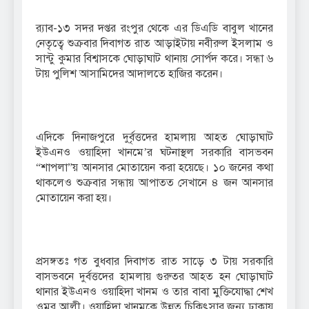
র‌্যাব-১৩ সদর দপ্তর রংপুর থেকে এর ডিএডি বাবুল খানের
নেতৃত্বে শুক্রবার দিবাগত রাত আড়াইটায় নবীরুল ইসলাম ও
সান্টু কুমার বিশ্বাসকে ঘোড়াঘাট থানায় সোর্পদ করে। সন্ধা ৬
টায় পুলিশ আসামিদের আদালতে হাজির করেন।
এদিকে দিনাজপুরে দুর্বৃত্তদের হামলায় আহত ঘোড়াঘাট
ইউএনও ওয়াহিদা খানমে’র ঘটনাস্থল সরকারি বাসভবন
“শাপলা”য় আনসার মোতায়েন করা হয়েছে। ১০ জনের কথা
থাকলেও শুক্রবার সন্ধায় আপাতত সেখানে ৪ জন আনসার
মোতায়েন করা হয়।
প্রসঙ্গতঃ গত বুধবার দিবাগত রাত সাড়ে ৩ টায় সরকারি
বাসভবনে দুর্বত্তদের হামলায় গুরুতর আহত হন ঘোড়াঘাট
থানার ইউএনও ওয়াহিদা খানম ও তার বাবা মুক্তিযোদ্ধা শেখ
ওমর আলী। ওয়াহিদা খানমকে উন্নত চিকিৎসার জন্য ঢাকায়