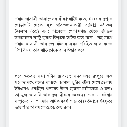
প্রধান আসামী আসাদুলের স্বীকারোক্তি মতে, শুক্রবার দুপুরে
ঘোড়াঘাট থেকে মুল পরিকল্পনাকারী রংমিস্ত্রি নবীরুল
ইসলাম (৩২) এবং বিকেকে গোবিন্দগঞ্জ থেকে হরিজন
সম্প্রসায়ের সান্টু কুমার বিশ্বাকে আটক করে র‌্যাব। সেই সাথে
প্রধান আসামী আসাদুল ঘটনার সময় পরিহিত লাল রঙের
টিশার্ট’টিও তার বাড়ি থেকে র‌্যাব উদ্ধার করে।
পরে শুক্রবার সন্ধা ৭টায় র‌্যাব-১৩ সদর দপ্তর রংপুরে এক
সংবাদ সম্মেলনের মাধ্যমে জানান, চুরির ঘটনা দেখে ফেলায়
ইউএনও ওয়াহিদা খানমের উপর হামলা চালিয়েছে ৩ জন।
তা মুল আসামি আসাদুল স্বীকার করেছে। পরে এ ঘটনায়
সম্পৃক্ততা না পাওয়ায় আটক যুবলীগ নেতা (বর্তমানে বহিস্কৃত)
জাহাঙ্গীর আলমকে ছেড়ে দেয় র‌্যাব।