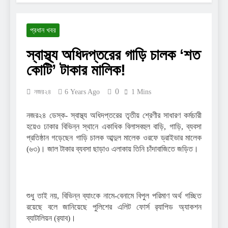
প্রধান খবর
স্বাস্থ্য অধিদপ্তরের গাড়ি চালক ‘শত
কোটি’ টাকার মালিক!
0
নজর২৪
6 Years Ago
1 Mins
নজর২৪ ডেস্ক- স্বাস্থ্য অধিদপ্তরের তৃতীয় শ্রেণীর সাধারণ কর্মচারী
হয়েও ঢাকার বিভিন্ন স্থানে একাধিক বিলাসবহুল বাড়ি, গাড়ি, ব্যবসা
প্রতিষ্ঠান গড়েছেন গাড়ি চালক আব্দুল মালেক ওরফে ড্রাইভার মালেক
(৬৩)। জাল টাকার ব্যবসা ছাড়াও এলাকায় তিনি চাঁদাবাজিতে জড়িত।
শুধু তাই নয়, বিভিন্ন ব্যাংকে নামে-বেনামে বিপুল পরিমাণ অর্থ গচ্ছিত
রয়েছে বলে জানিয়েছে পুলিশের এলিট ফোর্স র‌্যাপিড অ্যাকশন
ব্যাটালিয়ন (র‌্যাব)।