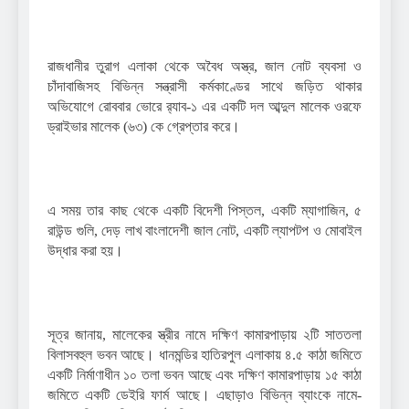
রাজধানীর তুরাগ এলাকা থেকে অবৈধ অস্ত্র, জাল নোট ব্যবসা ও
চাঁদাবাজিসহ বিভিন্ন সন্ত্রাসী কর্মকাণ্ডের সাথে জড়িত থাকার
অভিযোগে রোববার ভোরে র‌্যাব-১ এর একটি দল আব্দুল মালেক ওরফে
ড্রাইভার মালেক (৬৩) কে গ্রেপ্তার করে।
এ সময় তার কাছ থেকে একটি বিদেশী পিস্তল, একটি ম্যাগাজিন, ৫
রাউন্ড গুলি, দেড় লাখ বাংলাদেশী জাল নোট, একটি ল্যাপটপ ও মোবাইল
উদ্ধার করা হয়।
সূত্র জানায়, মালেকের স্ত্রীর নামে দক্ষিণ কামারপাড়ায় ২টি সাততলা
বিলাসবহুল ভবন আছে। ধানমন্ডির হাতিরপুল এলাকায় ৪.৫ কাঠা জমিতে
একটি নির্মাণাধীন ১০ তলা ভবন আছে এবং দক্ষিণ কামারপাড়ায় ১৫ কাঠা
জমিতে একটি ডেইরি ফার্ম আছে। এছাড়াও বিভিন্ন ব্যাংকে নামে-