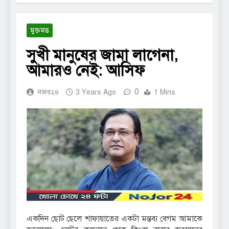
মুক্তমত
সুখী মানুষের জামা লাগেনা,
আমারও নেই: আসিফ
0
নজর২৪
3 Years Ago
1 Mins
একদিন ছোট ছেলে শাফায়াতের একটা মন্তব্য বেগম আমাকে