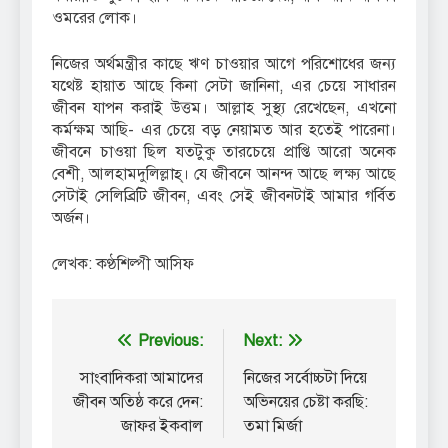
ওমরের লোক।
নিজের অর্থমন্ত্রীর কাছে ঋণ চাওয়ার আগে পরিশোধের জন্য
যথেষ্ট হায়াত আছে কিনা সেটা জানিনা, এর চেয়ে সাধারন
জীবন যাপন করাই উত্তম। আল্লাহ সুস্থ্য রেখেছেন, এখনো
কর্মক্ষম আছি- এর চেয়ে বড় নেয়ামত আর হতেই পারেনা।
জীবনে চাওয়া ছিল যতটুকু তারচেয়ে প্রাপ্তি আরো অনেক
বেশী, আলহামদুলিল্লাহ্। যে জীবনে আনন্দ আছে লক্ষ্য আছে
সেটাই সেলিব্রিটি জীবন, এবং সেই জীবনটাই আমার গর্বিত
অর্জন।
লেখক: কণ্ঠশিল্পী আসিফ
Post
Previous:
Next:
navigation
সাংবাদিকরা আমাদের
নিজের সর্বোচ্চটা দিয়ে
জীবন অতিষ্ঠ করে দেন:
অভিনয়ের চেষ্টা করছি:
জাফর ইকবাল
তমা মির্জা