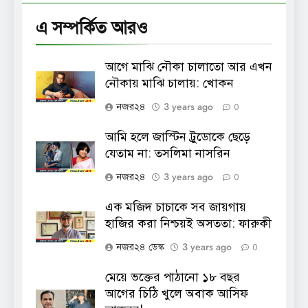
এ সম্পর্কিত আরও
আগে মাঝি নৌকা চালাতো আর এখন
নৌকায় মাঝি চালায়: খোকন
3 years ago
নজর২৪
0
আমি হলে জাস্টিন ট্রুডোকে ছেড়ে
যেতাম না: তসলিমা নাসরিন
3 years ago
নজর২৪
0
এক মজিদ চাচাকে সব জায়গায়
হাজির করা নিশ্চয়ই অসততা: ফারুকী
3 years ago
নজর২৪ ডেস্ক
0
মেয়ে ভক্তের পাঠানো ১৮ বছর
আগের চিঠি খুলে অবাক আসিফ