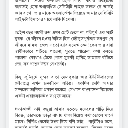
জানালো। নেটের কল্যানে হোক কিংবা বাবার অবস্থানের
কারনেই হোক তথাকথিত সেলিব্রিটি লাইফ সম্বন্ধে সে ভালই
জ্ঞান রাখে। তার মাকে অবজার্ভেশন দিয়েছে আমার সেলিব্রিটি
লাইফটা হিসাবের সাথে নাকি মিলেনা।
তেইশ বছর বয়সী রুদ্র এখন ছোট ছেলে না, পরিপূর্ণ এক স্মার্ট
যুবক। যে জীবন হওয়া উচিত ছিল জৌলুসপূর্নতায় ভরপুর সে
জীবনে মামলা জেল এতো হ্যারাসমেন্ট কেন! কেন তার বাবা
স্বাধীনভাবে গাইতে পারেনা, ঘুরতে পারেনা, কথা বলতে
পারেনা! কোথাও ঠেকে গেলে মুচকী হাসিই আমাকে বাঁচিয়ে
দেয়, সব প্রশ্নের উত্তর সেখানেই।
কিছু ফুটফুটে সুন্দর বাচ্চা ফেসবুকার আর ইউটিউবারদের
দৌরাত্মে এখন জনজীবন অতিষ্ঠ। একদিন দেখি আমার
সম্পদের তালিকা প্রকাশ করেছে, সেখানে বাংলাদেশ বিমানের
একটা এয়ারক্রাফটও সংযুক্ত আছে!
শুভাকাঙ্খী ভাই বন্ধুরা আমার ২০০৬ মডেলের গাড়ি নিয়ে
বিরক্ত, তারমধ্যে ভাড়া বাসায় থাকা নিয়েও কথা তোলে মাঝে
মাঝে। নির্লিপ্ত থেকেই উত্তর দিয়ে বলি ভাই – গাড়ীটাও চলে,
বাসায়ই ঘুমাই, আমার কোন সমস্যা হচ্ছেনা। নিজের মনের