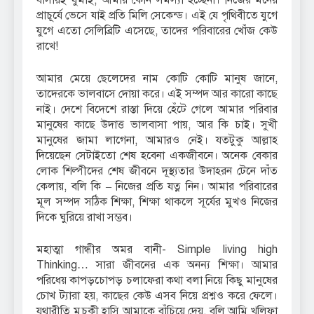
প্রাচূর্যে ভেসে যাই প্রতি মিলি সেকেন্ড। এই যে পৃথিবীতে যুগে
যুগে এতো সেলিব্রিটি এসেছে, তাদের পরিবারের খোঁজ কেউ
রাখে!
আমার মেয়ে ছেলেদের নাম কোটি কোটি মানুষ জানে,
তাদেরকে ভালবাসে দোয়া করে। এই সম্পদ আর কারো কাছে
নাই। দেশে বিদেশে রাস্তা দিয়ে হেঁটে গেলে আমার পরিবার
মানুষের কাছে উদাত্ত ভালবাসা পায়, আর কি চাই। সুখী
মানুষের জামা লাগেনা, আমারও নেই। যতটুকু আল্লাহ
দিয়েছেন সেটাইতো শেষ হবেনা একজীবনে। অনেক বেকার
লোক শিল্পীদের শেষ জীবনে দূস্থ্যতার উদাহরন টেনে দাঁত
কেলায়, বলি কি – নিজের প্রতি যত্ন নিন। আমার পরিবারের
মূল সম্পদ সঠিক শিক্ষা, শিক্ষা থাকলে সূর্যের মুখও নিজের
দিকে ঘুরিয়ে রাখা সম্ভব।
মহাত্মা গান্ধীর অমর বানী- Simple living high
Thinking… সারা জীবনের এক অনন্য শিক্ষা। আমার
পরিধেয় কাপড়চোপড় চলাফেরা কথা বলা নিয়ে কিছু মানুষের
চোখ ট্যারা হয়, কাছের কেউ এসব নিয়ে প্রশ্নও করে ফেলে।
যথারীতি মুচকী হাসি আমাকে বাঁচিয়ে দেয়, বলি আমি খলিফা