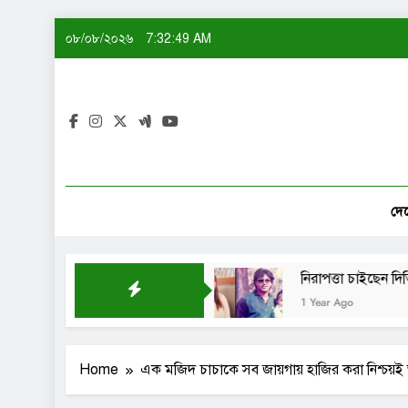
Skip
০৮/০৮/২০২৬
7:32:49 AM
to
content
দে
িই বানিয়ে নাকি: শেখ সাদী
নিরাপত্তা চাইছেন দিতি-সোহে
1 Year Ago
Home
এক মজিদ চাচাকে সব জায়গায় হাজির করা নিশ্চয়ই