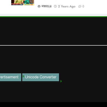
2 Years Ago
নজর২৪
0
ertisement
Unicode Converter