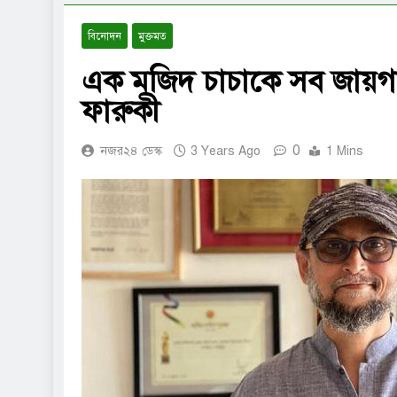
বিনোদন
মুক্তমত
এক মজিদ চাচাকে সব জায়গা
ফারুকী
0
নজর২৪ ডেস্ক
3 Years Ago
1 Mins