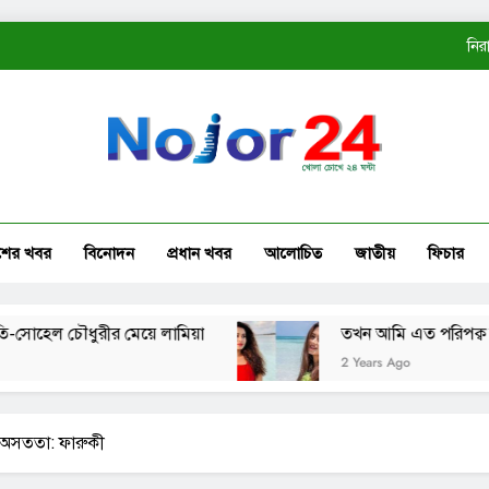
নির
ত
কোম্
নির
শের খবর
বিনোদন
প্রধান খবর
আলোচিত
জাতীয়
ফিচার
ত
ল চৌধুরীর মেয়ে লামিয়া
তখন আমি এত পরিপক্ব ছিলাম না:
2 Years Ago
 অসততা: ফারুকী