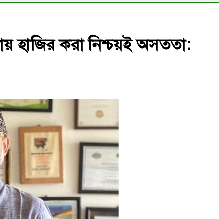
য় হাজির করা নিশ্চয়ই অসততা: