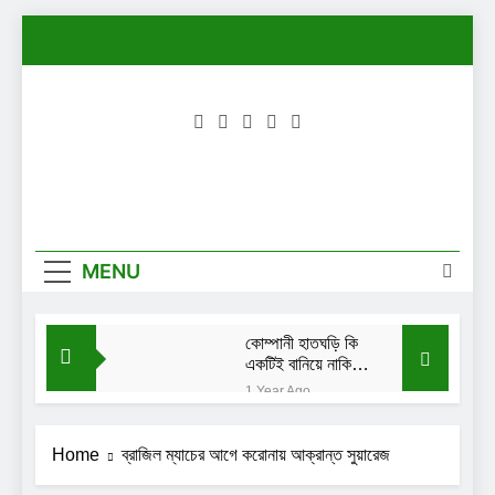
Skip
to
content
MENU
কোম্পানী হাতঘড়ি কি
একটিই বানিয়ে নাকি:
শেখ সাদী
1 Year Ago
নিরাপত্তা চাইছেন
দিতি-সোহেল চৌধুরীর
Home
ব্রাজিল ম্যাচের আগে করোনায় আক্রান্ত সুয়ারেজ
মেয়ে লামিয়া
1 Year Ago
তখন আমি এত