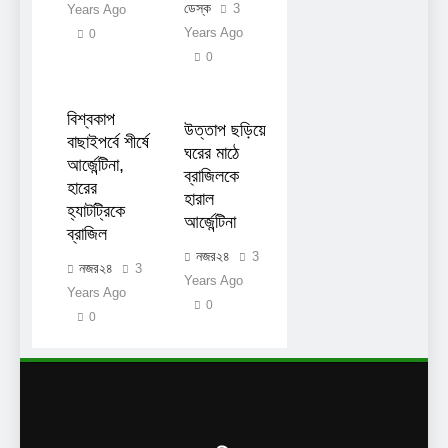
ডেস্ক
3
Years Ago
Years Ago
0
0
বিশ্বকাপ
উত্তাপ ছড়িয়ে
বাছাইপর্বে শীর্ষে
ঘরের মাঠে
আর্জেন্টিনা,
ব্রাজিলকে
হারের
হারাল
হ্যাটট্রিকে
আর্জেন্টিনা
ব্রাজিল
নজর২৪
3
নজর২৪
3
Years Ago
Years Ago
0
0