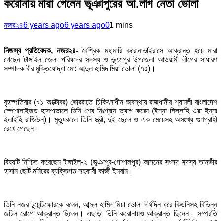
করোনায় মারা গেলেন ভূঞাপুরের আ.লীগ নেতা ভোলা
নজর২৪
6 years ago
6 years ago
0
1 mins
নিজস্ব প্রতিবেদক, নজর২৪-
বৈশ্বিক মহামারি করোনাভাইরাসে আক্রান্ত হয়ে মারা
গেছেন টাঙ্গাইল জেলা পরিষদের সদস্য ও ভূঞাপুর উপজেলা আওয়ামী লীগের সাধারণ
সম্পাদক বীর মুক্তিযোদ্ধা মো: আব্দুল হামিদ মিয়া ভোলা (৭৫)।
বৃহস্পতিবার (০১ অক্টোবর) ভোররাতে চিকিৎসাধীন অবস্থায় রাজধানীর শ্যামলী বাংলাদেশ
স্পেশালাইজড হাসপাতালে তিনি শেষ নিঃশ্বাস ত্যাগ করেন (ইন্না লিল্লাহি ওয়া ইন্না
ইলাইহি রাজিউন)। মৃত্যুুকালে তিনি স্ত্রী, দুই ছেলে ও এক মেয়েসহ অসংখ্য গুণগ্রাহী
রেখে গেছেন।
বিষয়টি নিশ্চিত করেছেন টাঙ্গাইল-২ (ভূঞাপুর-গোপালপুর) আসনের সংসদ সদস্য তানভীর
হাসান ছোট মনিরের ব্যক্তিগত সহকারী কাজী ইমরান।
তিনি নজর টুয়েন্টিফোরকে বলেন, আব্দুল হামিদ মিয়া ভোলা দীর্ঘদিন ধরে কিডনিসহ বিভিন্ন
জটিল রোগে আক্রান্ত ছিলেন। এছাড়া তিনি করোনায়ও আক্রান্ত ছিলেন। সম্প্রতি