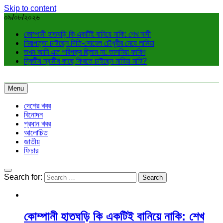
Skip to content
০৯/০৮/২০২৬
কোম্পানী হাতঘড়ি কি একটিই বানিয়ে নাকি: শেখ সাদী
নিরাপত্তা চাইছেন দিতি-সোহেল চৌধুরীর মেয়ে লামিয়া
তখন আমি এত পরিপক্ব ছিলাম না: তাসনিয়া ফারিণ
দ্বিতীয় স্বামীর কাছে ফিরতে চাইছেন মাহিয়া মাহি?
Menu
দেশের খবর
বিনোদন
প্রধান খবর
আলোচিত
জাতীয়
ফিচার
Search for:
কোম্পানী হাতঘড়ি কি একটিই বানিয়ে নাকি: শেখ