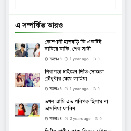
এ সম্পর্কিত আরও
কোম্পানী হাতঘড়ি কি একটিই
বানিয়ে নাকি: শেখ সাদী
1 year ago
নজর২৪
0
নিরাপত্তা চাইছেন দিতি-সোহেল
চৌধুরীর মেয়ে লামিয়া
1 year ago
নজর২৪
0
তখন আমি এত পরিপক্ব ছিলাম না:
তাসনিয়া ফারিণ
2 years ago
নজর২৪
0