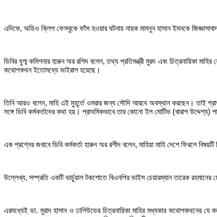
এদিকে, অডিও ক্লিপ ফেসবুকে ফাঁস হওয়ার ঘটনায় নায়ক মামনুন হাসান ইমনকে জিজ্ঞাসাবাদ কর
ডিবির যুগ্ম কমিশনার হারুন অর রশিদ বলেন, তথ্য প্রতিমন্ত্রী মুরদ এবং চিত্রনায়িকা 
কথোপকথন ইতোমধ্যে ভাইরাল হয়েছে।
তিনি আরও বলেন, মাহি এই মুহূর্তে ওমরার জন্য সৌদি আরবে অবস্থান করছেন। তাই প্রাথমি
সঙ্গে ডিবি কর্মকর্তাদের কথা হয়। প্রাথমিকভাবে তার কোনো ইল মোটিভ (খারাপ উদ্দেশ্য) পা
এক প্রশ্নের জবাবে ডিবি কর্মকর্তা হারুন অর রশীদ বলেন, মাহিয়া মাহি দেশে ফিরলে বিষয়টি ন
উল্লেখ্য, সম্প্রতি একটি ভার্চুয়াল টকশোতে বিএনপির ভাইস চেয়ারম্যান তারেক রহমানে
এরমধ্যেই ডা. মুরাদ হাসান ও ঢালিউডের চিত্রনায়িকা মাহির মধ্যকার কথোপকথনের যে কল