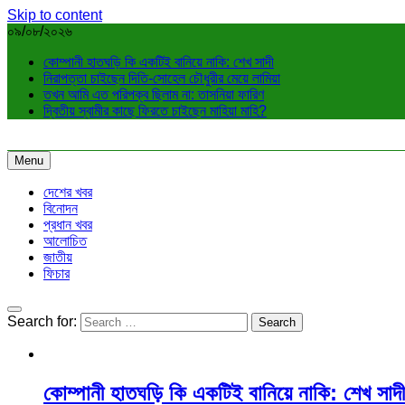
Skip to content
০৯/০৮/২০২৬
কোম্পানী হাতঘড়ি কি একটিই বানিয়ে নাকি: শেখ সাদী
নিরাপত্তা চাইছেন দিতি-সোহেল চৌধুরীর মেয়ে লামিয়া
তখন আমি এত পরিপক্ব ছিলাম না: তাসনিয়া ফারিণ
দ্বিতীয় স্বামীর কাছে ফিরতে চাইছেন মাহিয়া মাহি?
Menu
দেশের খবর
বিনোদন
প্রধান খবর
আলোচিত
জাতীয়
ফিচার
Search for:
কোম্পানী হাতঘড়ি কি একটিই বানিয়ে নাকি: শেখ সাদী