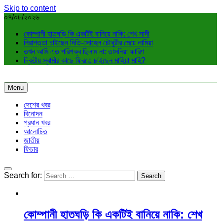
Skip to content
০৭/০৮/২০২৬
কোম্পানী হাতঘড়ি কি একটিই বানিয়ে নাকি: শেখ সাদী
নিরাপত্তা চাইছেন দিতি-সোহেল চৌধুরীর মেয়ে লামিয়া
তখন আমি এত পরিপক্ব ছিলাম না: তাসনিয়া ফারিণ
দ্বিতীয় স্বামীর কাছে ফিরতে চাইছেন মাহিয়া মাহি?
Menu
দেশের খবর
বিনোদন
প্রধান খবর
আলোচিত
জাতীয়
ফিচার
Search for:
কোম্পানী হাতঘড়ি কি একটিই বানিয়ে নাকি: শেখ