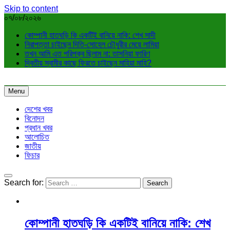
Skip to content
০৭/০৮/২০২৬
কোম্পানী হাতঘড়ি কি একটিই বানিয়ে নাকি: শেখ সাদী
নিরাপত্তা চাইছেন দিতি-সোহেল চৌধুরীর মেয়ে লামিয়া
তখন আমি এত পরিপক্ব ছিলাম না: তাসনিয়া ফারিণ
দ্বিতীয় স্বামীর কাছে ফিরতে চাইছেন মাহিয়া মাহি?
Menu
দেশের খবর
বিনোদন
প্রধান খবর
আলোচিত
জাতীয়
ফিচার
Search for:
কোম্পানী হাতঘড়ি কি একটিই বানিয়ে নাকি: শেখ