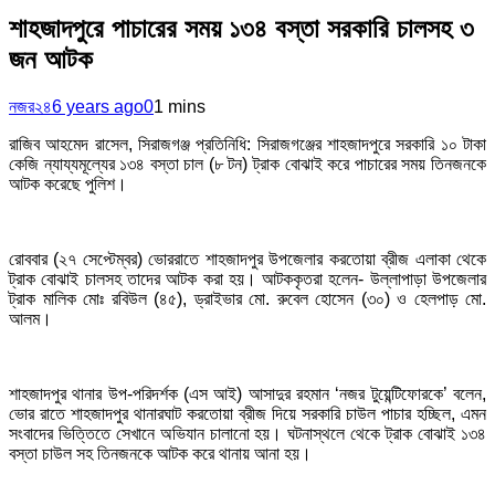
শাহজাদপুরে পাচারের সময় ১৩৪ বস্তা সরকারি চালসহ ৩
জন আটক
নজর২৪
6 years ago
0
1 mins
রাজিব আহমেদ রাসেল, সিরাজগঞ্জ প্রতিনিধি: সিরাজগঞ্জের শাহজাদপুরে সরকারি ১০ টাকা
কেজি ন্যায্যমূল্যের ১৩৪ বস্তা চাল (৮ টন) ট্রাক বোঝাই করে পাচারের সময় তিনজনকে
আটক করেছে পুলিশ।
রোববার (২৭ সেপ্টেম্বর) ভোররাতে শাহজাদপুর উপজেলার করতোয়া ব্রীজ এলাকা থেকে
ট্রাক বোঝাই চালসহ তাদের আটক করা হয়। আটককৃতরা হলেন- উল্লাপাড়া উপজেলার
ট্রাক মালিক মোঃ রবিউল (৪৫), ড্রাইভার মো. রুবেল হোসেন (৩০) ও হেলপাড় মো.
আলম।
শাহজাদপুর থানার উপ-পরিদর্শক (এস আই) আসাদুর রহমান ‘নজর টুয়েন্টিফোরকে’ বলেন,
ভোর রাতে শাহজাদপুর থানারঘাট করতোয়া ব্রীজ দিয়ে সরকারি চাউল পাচার হচ্ছিল, এমন
সংবাদের ভিত্তিতে সেখানে অভিযান চালানো হয়। ঘটনাস্থলে থেকে ট্রাক বোঝাই ১৩৪
বস্তা চাউল সহ তিনজনকে আটক করে থানায় আনা হয়।