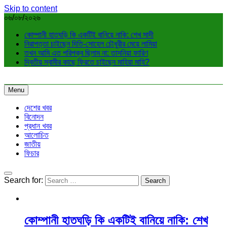
Skip to content
০৬/০৮/২০২৬
কোম্পানী হাতঘড়ি কি একটিই বানিয়ে নাকি: শেখ সাদী
নিরাপত্তা চাইছেন দিতি-সোহেল চৌধুরীর মেয়ে লামিয়া
তখন আমি এত পরিপক্ব ছিলাম না: তাসনিয়া ফারিণ
দ্বিতীয় স্বামীর কাছে ফিরতে চাইছেন মাহিয়া মাহি?
Menu
দেশের খবর
বিনোদন
প্রধান খবর
আলোচিত
জাতীয়
ফিচার
Search for:
কোম্পানী হাতঘড়ি কি একটিই বানিয়ে নাকি: শেখ