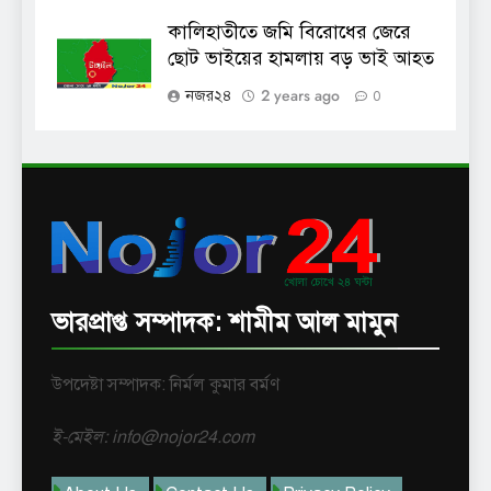
কালিহাতীতে জমি বিরোধের জেরে
ছোট ভাইয়ের হামলায় বড় ভাই আহত
2 years ago
নজর২৪
0
ভারপ্রাপ্ত সম্পাদক: শামীম আল মামুন
উপদেষ্টা সম্পাদক: নির্মল কুমার বর্মণ
ই-মেইল: info@nojor24.com