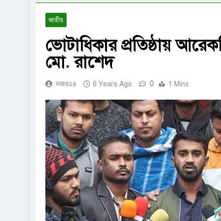
জাতীয়
ভোটাধিকার প্রতিষ্ঠায় আরেক
মো. রাশেদ
0
নজর২৪
6 Years Ago
1 Mins