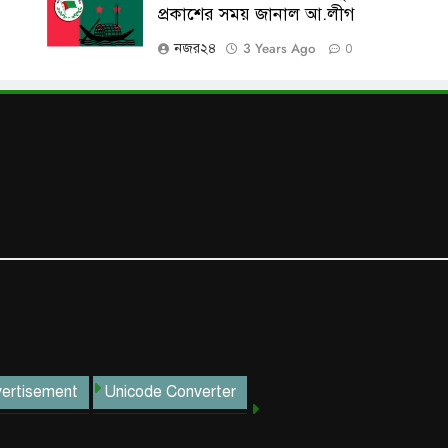
প্রকাশের সময় জানাল আ.লীগ
3 Years Ago
নজর২৪
0
ertisement
Unicode Converter