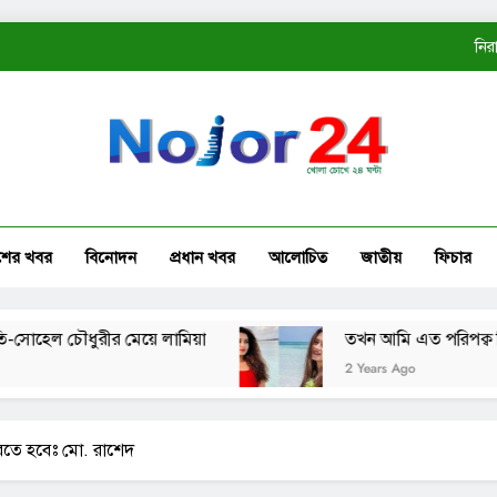
নির
ত
কোম্
নির
শের খবর
বিনোদন
প্রধান খবর
আলোচিত
জাতীয়
ফিচার
ত
চৌধুরীর মেয়ে লামিয়া
তখন আমি এত পরিপক্ব ছিলাম না: 
2 Years Ago
করতে হবেঃ মো. রাশেদ