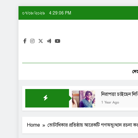
Skip
০৭/০৮/২০২৬
4:29:06 PM
to
content
দে
 বানিয়ে নাকি: শেখ সাদী
নিরাপত্তা চাইছেন দিতি-সোহেল 
1 Year Ago
Home
ভোটাধিকার প্রতিষ্ঠায় আরেকটি গণঅভ্যূত্থান রচনা 