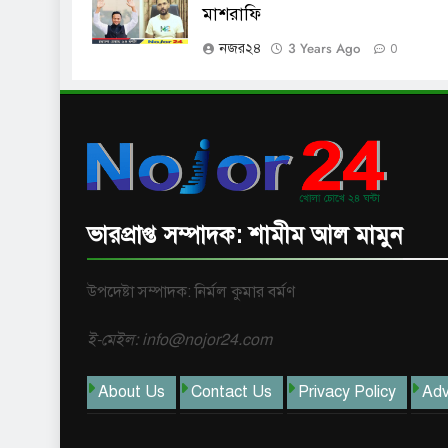
মাশরাফি
3 Years Ago
নজর২৪
0
ভারপ্রাপ্ত সম্পাদক: শামীম আল মামুন
উপদেষ্টা সম্পাদক: নির্মল কুমার বর্মণ
ই-মেইল: info@nojor24.com
About Us
Contact Us
Privacy Policy
Adv