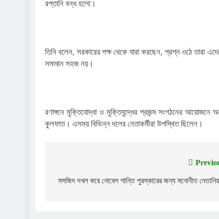
রপ্তানি বন্ধ হলো।
তিনি বলেন, সরকারের পক্ষ থেকে যারা করছেন, প্রশ্ন ওঠে তারা 
সমাধান সহজ নয়।
রণাঙ্গনে মুক্তিযোদ্ধা ও মুক্তিযুদ্ধের প্রজন্ম সংগঠনের আয়োজনে 
কুলফাত। এসময় বিভিন্ন দলের নেতাকর্মীরা উপস্থিত ছিলেন।
Previo
Post
navigation
মসজিদ দখল করে নোবেল শান্তি পুরস্কারের জন্য মনোনীত নেতানিয়া