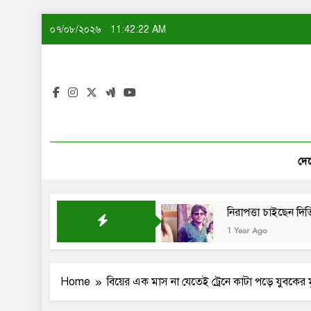
Skip
০৭/০৮/২০২৬
11:42:22 AM
to
content
দে
িই বানিয়ে নাকি: শেখ সাদী
নিরাপত্তা চাইছেন দিতি-সোহে
1 Year Ago
Home
বিয়ের এক মাস না যেতেই ট্রেনে কাটা পড়ে যুবকের মৃ