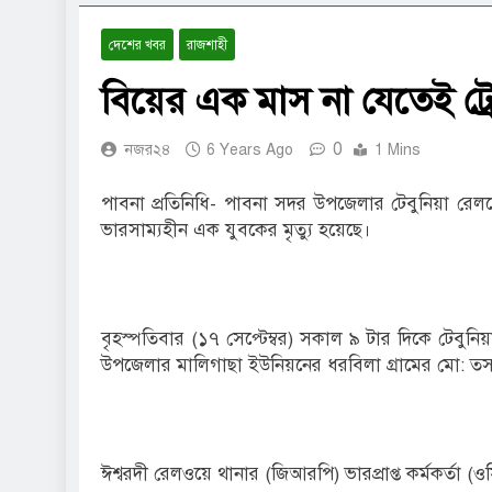
দেশের খবর
রাজশাহী
বিয়ের এক মাস না যেতেই ট্রে
0
নজর২৪
6 Years Ago
1 Mins
পাবনা প্রতিনিধি- পাবনা সদর উপজেলার টেবুনিয়া রেলস
ভারসাম্যহীন এক যুবকের মৃত্যু হয়েছে।
বৃহস্পতিবার (১৭ সেপ্টেম্বর) সকাল ৯ টার দিকে টেবুন
উপজেলার মালিগাছা ইউনিয়নের ধরবিলা গ্রামের মো: তসল
ঈশ্বরদী রেলওয়ে থানার (জিআরপি) ভারপ্রাপ্ত কর্মকর্তা (