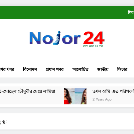
নির
ত
কোম্
নির
শের খবর
বিনোদন
প্রধান খবর
আলোচিত
জাতীয়
ফিচার
ত
ল চৌধুরীর মেয়ে লামিয়া
তখন আমি এত পরিপক্ব ছিলাম না
2 Years Ago
ত্যু