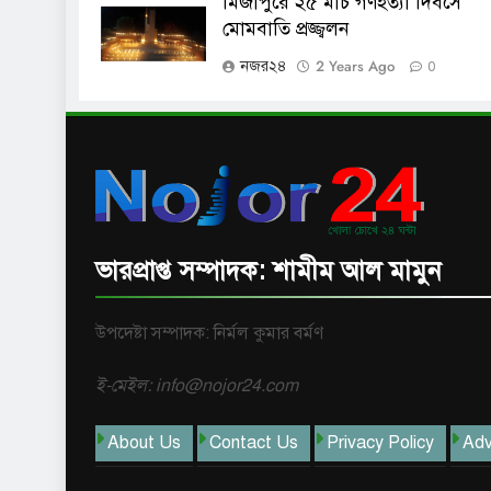
মির্জাপুরে ২৫ মার্চ গণহত্যা দিবসে
মোমবাতি প্রজ্জ্বলন
2 Years Ago
নজর২৪
0
ভারপ্রাপ্ত সম্পাদক: শামীম আল মামুন
উপদেষ্টা সম্পাদক: নির্মল কুমার বর্মণ
ই-মেইল: info@nojor24.com
About Us
Contact Us
Privacy Policy
Adv