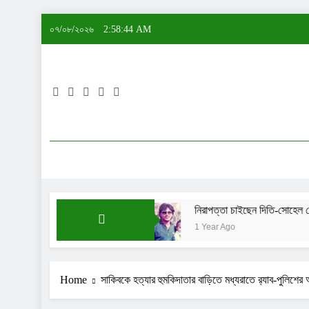
Skip
০৭/০৮/২০২৬
2:58:44 AM
to
content
ে নাকি: শেখ সাদী
নিরাপত্তা চাইছেন দিতি-সোহেল চৌধুরীর মেয়ে ল
1 Year Ago
Home
সাকিবকে হত্যার হুমকিদাতার বাড়িতে মধ্যরাতে র‌্যাব-পুলিশের