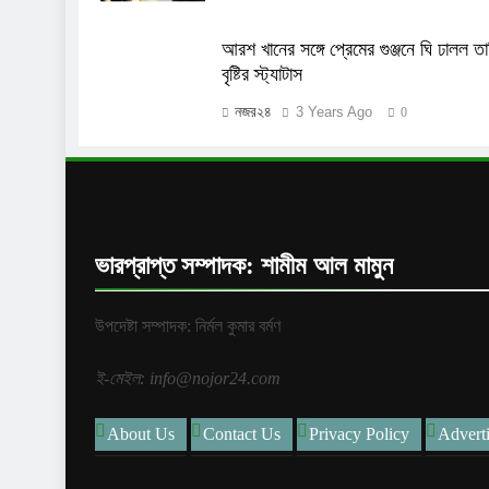
আরশ খানের সঙ্গে প্রেমের গুঞ্জনে ঘি ঢালল তা
বৃষ্টির স্ট্যাটাস
নজর২৪
3 Years Ago
0
ভারপ্রাপ্ত সম্পাদক: শামীম আল মামুন
উপদেষ্টা সম্পাদক: নির্মল কুমার বর্মণ
ই-মেইল: info@nojor24.com
About Us
Contact Us
Privacy Policy
Advert