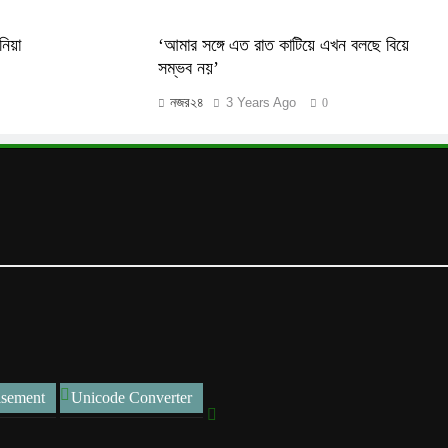
নিয়া
‘আমার সঙ্গে এত রাত কাটিয়ে এখন বলছে বিয়ে
সম্ভব নয়’
নজর২৪
3 Years Ago
0
isement
Unicode Converter