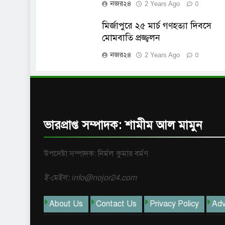
নজর২৪
2 Years Ago
0
মির্জাপুরে ২৫ মার্চ গণহত্যা দিবসে
মোমবাতি প্রজ্জ্বলন
নজর২৪
2 Years Ago
0
ভারপ্রাপ্ত সম্পাদক: শামীম আল মামুন
উপদেষ্টা সম্পাদক: নির্মল কুমার বর্মণ
ই-মেইল: info@nojor24.com
About Us
Contact Us
Privacy Policy
Adv