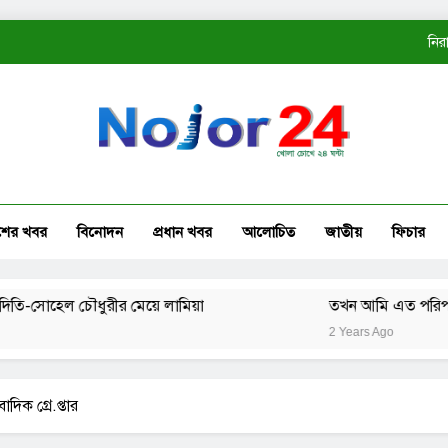
নির
ত
কোম্
নির
শের খবর
বিনোদন
প্রধান খবর
আলোচিত
জাতীয়
ফিচার
ত
োহেল চৌধুরীর মেয়ে লামিয়া
তখন আমি এত পরিপক্ব ছিলাম
2 Years Ago
িক গ্রে.প্তার