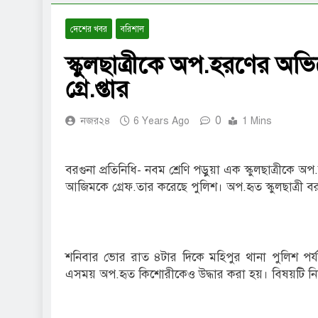
দেশের খবর
বরিশাল
স্কুলছাত্রীকে অপ.হরণের অ
গ্রে.প্তার
0
নজর২৪
6 Years Ago
1 Mins
বরগুনা প্রতিনিধি- নবম শ্রেণি পড়ুয়া এক স্কুলছাত্রীক
আজিমকে গ্রেফ.তার করেছে পুলিশ। অপ.হৃত স্কুলছাত্রী বরগ
শনিবার ভোর রাত ৪টার দিকে মহিপুর থানা পুলিশ পর্
এসময় অপ.হৃত কিশোরীকেও উদ্ধার করা হয়। বিষয়টি নিশ্চিত