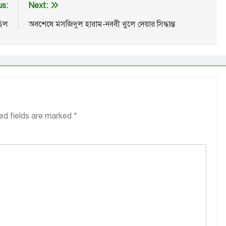
us:
Next:
ছিল
অবশেষে মসজিদুল হারাম-নববী খুলে দেয়ার সিদ্ধান্ত
ed fields are marked
*