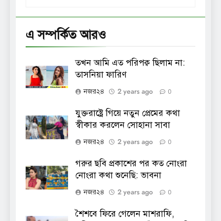
এ সম্পর্কিত আরও
তখন আমি এত পরিপক্ব ছিলাম না:
তাসনিয়া ফারিণ
2 years ago
নজর২৪
0
যুক্তরাষ্ট্রে গিয়ে নতুন প্রেমের কথা
স্বীকার করলেন সোহানা সাবা
2 years ago
নজর২৪
0
গরুর ছবি প্রকাশের পর কত নোংরা
নোংরা কথা শুনেছি: ভাবনা
2 years ago
নজর২৪
0
শৈশবে ফিরে গেলেন মাশরাফি,