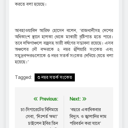
করতে বলা হয়েছে।
আবহাওয়াবিদ আরিফ হোসেন বলেন, ‘রাজধানীসহ দেশের
অধিকাংশ স্থানে হালকা থেকে মাঝারী বৃষ্টিপাত হতে পারে।
তবে দক্ষিণাঞ্চলে বজ্রসহ ভারী বর্ষণের সম্ভাবনা রয়েছে। এসব
অঞ্চলের নৌ বন্দরকে ২ নম্বর হুঁশিয়ারি সংকেত এবং
সমুদ্রবন্দরগুলোকে ৩ নম্বর সতর্ক সংকেত দেখিয়ে যেতে বলা
হয়েছে।’
Tagged:
৩ নম্বর সতর্ক সংকেত
Post
Previous:
Next:
navigation
চা-সিগারেটের বিনিময়ে
‘বছরে একাধিকবার
সেবা, ‘নিঃশর্ত ক্ষমা’
বিদ্যুৎ ও জ্বালানির দাম
চাইলেন ইবির তিন
পরিবর্তন করা যাবে’