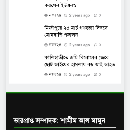
করলেন ইউএনও
2 years ago
নজর২৪
0
মির্জাপুরে ২৫ মার্চ গণহত্যা দিবসে
মোমবাতি প্রজ্জ্বলন
2 years ago
নজর২৪
0
কালিহাতীতে জমি বিরোধের জেরে
ছোট ভাইয়ের হামলায় বড় ভাই আহত
2 years ago
নজর২৪
0
ভারপ্রাপ্ত সম্পাদক: শামীম আল মামুন