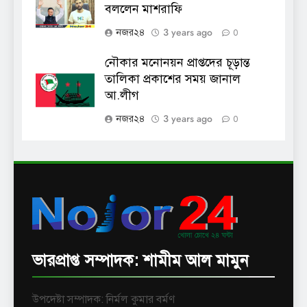
বললেন মাশরাফি
3 years ago
নজর২৪
0
নৌকার মনোনয়ন প্রাপ্তদের চূড়ান্ত
তালিকা প্রকাশের সময় জানাল
আ.লীগ
3 years ago
নজর২৪
0
ভারপ্রাপ্ত সম্পাদক: শামীম আল মামুন
উপদেষ্টা সম্পাদক: নির্মল কুমার বর্মণ