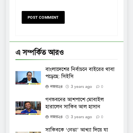
এ সম্পর্কিত আরও
বাংলাদেশের নির্বাচনে বাইরের থাবা
পড়েছে: সিইসি
3 years ago
নজর২৪
0
গণভবনের আশপাশে মোবাইল
হারালেন সাকিব আল হাসান
3 years ago
নজর২৪
0
সাকিবকে ‘নেতা’ আখ্যা দিয়ে যা