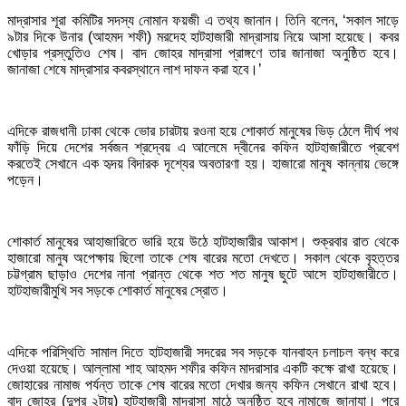
মাদ্রাসার শূরা কমিটির সদস্য নোমান ফয়জী এ তথ্য জানান। তিনি বলেন, ‘সকাল সাড়ে
৯টার দিকে উনার (আহমদ শফী) মরদেহ হাটহাজারী মাদ্রাসায় নিয়ে আসা হয়েছে। কবর
খোড়ার প্রস্তুতিও শেষ। বাদ জোহর মাদ্রাসা প্রাঙ্গণে তার জানাজা অনুষ্ঠিত হবে।
জানাজা শেষে মাদ্রাসার কবরস্থানে লাশ দাফন করা হবে।’
এদিকে রাজধানী ঢাকা থেকে ভোর চারটায় রওনা হয়ে শোকার্ত মানুষের ভিড় ঠেলে দীর্ঘ পথ
ফাঁড়ি দিয়ে দেশের সর্বজন শ্রদ্বেয় এ আলেমে দ্বীনের কফিন হাটহাজারীতে প্রবেশ
করতেই সেখানে এক হৃদয় বিদারক দৃশ্যের অবতারণা হয়। হাজারো মানুষ কান্নায় ভেঙ্গে
পড়েন।
শোকার্ত মানুষের আহাজারিতে ভারি হয়ে উঠে হাটহাজারীর আকাশ। শুক্রবার রাত থেকে
হাজারো মানুষ অপেক্ষায় ছিলো তাকে শেষ বারের মতো দেখতে। সকাল থেকে বৃহত্তর
চট্টগ্রাম ছাড়াও দেশের নানা প্রান্ত থেকে শত শত মানুষ ছুটে আসে হাটহাজারীতে।
হাটহাজারীমুখি সব সড়কে শোকার্ত মানুষের স্রোত।
এদিকে পরিস্থিতি সামাল দিতে হাটহাজারী সদরের সব সড়কে যানবাহন চলাচল বন্ধ করে
দেওয়া হয়েছে। আল্লামা শাহ আহমদ শফীর কফিন মাদরাসার একটি কক্ষে রাখা হয়েছে।
জোহারের নামাজ পর্যন্ত তাকে শেষ বারের মতো দেখার জন্য কফিন সেখানে রাখা হবে।
বাদ জোহর (দুপুর ২টায়) হাটহাজারী মাদরাসা মাঠে অনুষ্ঠিত হবে নামাজে জানাযা। পরে