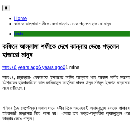
Home
কফিনে আল্লামা শফীকে দেখে কান্নায় ভেঙে পড়লেন হাজারো মানুষ
ফিচার
কফিনে আল্লামা শফীকে দেখে কান্নায় ভেঙে পড়লেন
হাজারো মানুষ
নজর২৪
6 years ago
6 years ago
0
1 mins
নজর২৪, চট্রগ্রাম- হেফাজতে ইসলামের আমির আল্লামা শাহ আহমদ শফীর মরদেহ
চট্টগ্রামের হাটহাজারীতে আল জামিয়াতুল আহলিয়া দারুল উলুম মঈনুল ইসলাম মাদ্রাসায়
এসে পৌঁছেছে।
শনিবার (১৯ সেপ্টেম্বর) সকাল সাড়ে ৯টার দিকে মরদেহবাহী অ্যাম্বুলেন্স র‌্যাবের পাহারায়
হাটহাজারী মাদ্রাসায় নিয়ে আসা হয়। এসময় তার ভক্ত-অনুসারীরা অ্যাম্বুলেন্স ধরে
কান্নায় ভেঙে পড়েন।