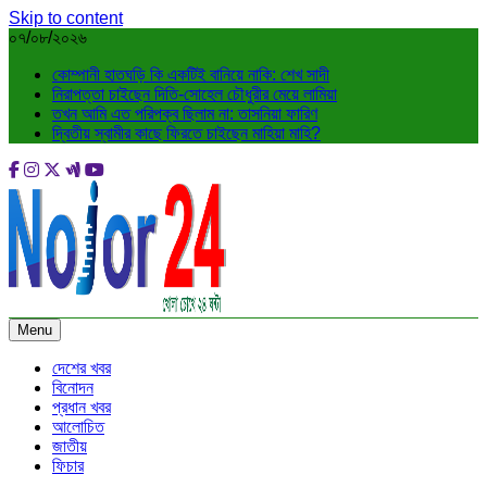
Skip to content
০৭/০৮/২০২৬
কোম্পানী হাতঘড়ি কি একটিই বানিয়ে নাকি: শেখ সাদী
নিরাপত্তা চাইছেন দিতি-সোহেল চৌধুরীর মেয়ে লামিয়া
তখন আমি এত পরিপক্ব ছিলাম না: তাসনিয়া ফারিণ
দ্বিতীয় স্বামীর কাছে ফিরতে চাইছেন মাহিয়া মাহি?
Menu
দেশের খবর
বিনোদন
প্রধান খবর
আলোচিত
জাতীয়
ফিচার