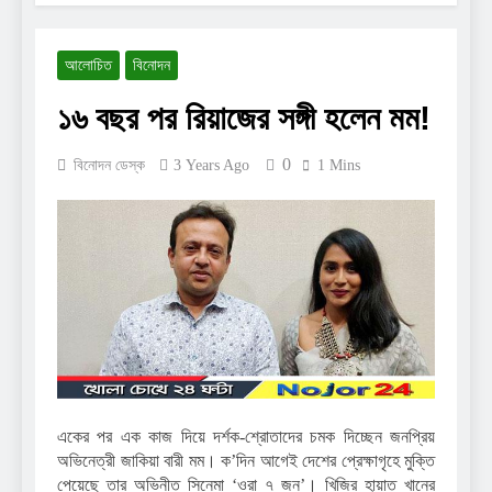
আলোচিত
বিনোদন
১৬ বছর পর রিয়াজের সঙ্গী হলেন মম!
0
বিনোদন ডেস্ক
3 Years Ago
1 Mins
একের পর এক কাজ দিয়ে দর্শক-শ্রোতাদের চমক দিচ্ছেন জনপ্রিয়
অভিনেত্রী জাকিয়া বারী মম। ক’দিন আগেই দেশের প্রেক্ষাগৃহে মুক্তি
পেয়েছে তার অভিনীত সিনেমা ‘ওরা ৭ জন’। খিজির হায়াত খানের