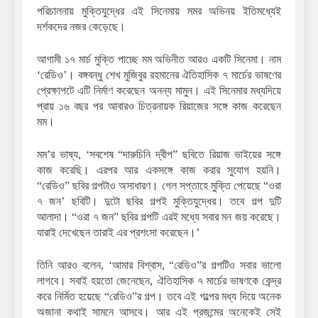
পরিচালনায় মুক্তিযুদ্ধের এই সিনেমায় মমর অভিনয় ইতিমধ্যেই
দর্শকদের নজর কেড়েছে।
আগামী ১৭ মার্চ মুক্তি পাচ্ছে মম অভিনীত আরও একটি সিনেমা। নাম
‘রেডিও’। বঙ্গবন্ধু শেখ মুজিবুর রহমানের ঐতিহাসিক ৭ মার্চের ভাষণের
প্রেক্ষাপটে এটি নির্মাণ করেছেন অনন্য মামুন। এই সিনেমার মধ্যদিয়ে
প্রায় ১৬ বছর পর আবারও চিত্রনায়ক রিয়াজের সঙ্গে কাজ করেছেন
মম।
মম’র ভাষ্য, ‘সবশেষ “দারুচিনি দ্বীপ” ছবিতে রিয়াজ ভাইয়ের সঙ্গে
কাজ করেছি। এরপর আর একসঙ্গে কাজ করার সুযোগ হয়নি।
“রেডিও” ছবির গল্পটাও অসাধারণ। গেল সপ্তাহে মুক্তি পেয়েছে “ওরা
৭ জন’ ছবিটি। দুটো ছবির গল্পই মুক্তিযুদ্ধের। তবে গল্প দুটি
আলাদা। “ওরা ৭ জন” ছবির গল্পটি এরই মধ্যে সবার মন জয় করেছে।
যারাই দেখেছেন তারাই এর প্রশংসা করেছেন।’
তিনি আরও বলেন, ‘আমার বিশ্বাস, “রেডিও”র গল্পটিও সবার ভালো
লাগবে। সবাই হয়তো জেনেছেন, ঐতিহাসিক ৭ মার্চের ভাষণকে কেন্দ্র
করে নির্মিত হয়েছে “রেডিও”র গল্প। তবে এই গল্পের মধ্য দিয়ে অনেক
অজানা কথাই সামনে আসবে। আর এই প্রজন্মের অনেকেই সেই