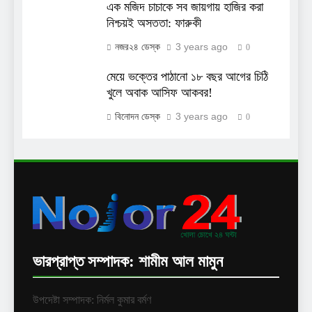
এক মজিদ চাচাকে সব জায়গায় হাজির করা
নিশ্চয়ই অসততা: ফারুকী
3 years ago
নজর২৪ ডেস্ক
0
মেয়ে ভক্তের পাঠানো ১৮ বছর আগের চিঠি
খুলে অবাক আসিফ আকবর!
3 years ago
বিনোদন ডেস্ক
0
ভারপ্রাপ্ত সম্পাদক: শামীম আল মামুন
উপদেষ্টা সম্পাদক: নির্মল কুমার বর্মণ