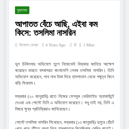
2 Years Ago
মুক্তমত
দ্বিতীয় স্বামীর কাছে ফিরতে
চাইছেন মাহিয়া মাহি?
আপাতত বেঁচে আছি, এইবা কম
2 Years Ago
কিসে: তসলিমা নাসরিন
যুক্তরাষ্ট্রে গিয়ে নতুন প্রেমের
কথা স্বীকার করলেন সোহানা
সাবা
2 Years Ago
0
বিনোদন ডেস্ক
4 Years Ago
1 Mins
রাতে ট্রেনে শুতে পারলে বেশি
মজা লাগে: রচনা ব্যানার্জি
2 Years Ago
ভুল চিকিৎসার অভিযোগ তুলে নিজেকেই ধিক্কার জানিয়ে আক্ষেপ
করেছেন ভারতে বসবাসরত বাংলাদেশি লেখক তসলিমা নাসরিন। তিনি
অভিযোগ করেছেন, লাখ লাখ টাকা দিয়ে হাসপাতাল থেকে পঙ্গুত্ব কিনে
বাড়ি ফিরলাম।
শুক্রবার (২০ জানুয়ারি) রাতে নিজের ফেসবুক ভেরিফাইড অ্যাকাউন্টে
দেওয়া এক পোস্টে তিনি এ অভিযোগ করেছেন। শুধু তাই নয়, তিনি এ
বিষয়ে ক্ষুব্ধ প্রতিক্রিয়াও জানিয়েছেন।
পোস্টে তসলিমা নাসরিন লিখেছেন, শুক্রবার (১৩ জানুয়ারি) দুপুরে হোঁচট
খেয়ে পড়ে হাঁটুতে ব্যথা নিয়ে হাসপাতালে গিয়েছিলাম সেদিন রাতেই।