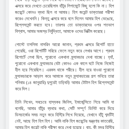
এক্সরে করে দেখতে চেয়েছিলাম হাঁটুর লিগামেন্টে কিছু হলো কি না। হিপ
জয়েন্টে কোনও ব্যথা ছিল না আমার। হিপ জয়েন্ট ডাক্তাররা পরীক্ষা
করেও দেখেননি। কিন্তু এক্সরে করে বলে দিলেন আমার হিপ ভেঙেছে,
রিপ্লেসমেন্ট করতে হবে। তারপর তো ডাক্তারদের ওপর শতভাগ
বিশ্বাস, আমার অজস্র নির্বুদ্ধিতা, আমাকে ওদের ভিক্টিম করেছে।
পোস্টে তসলিমা নাসরিন আরো জানান, প্রথম এক্সরে রিপোর্ট হাতে
পেয়েছি, ওরা রিপোর্টটি সরিয়ে ফেলে নতুন করে লেখার আগে। প্রথম
রিপোর্টে লেখা ছিল, পুরোনো একখানা ফ্র্যাকচার দেখা যাচ্ছে। হ্যাঁ,
পুরোনো একখানা ফ্র্যাকচার যেটা কোনও এক কালে ঘটে নিজে নিজেই
হীল হয়ে গিয়েছিল। এরকম থাকে শরীরে। হীল হয়ে যাওয়া পুরোনো
ফ্র্যাকচারকে আড়াল করে আমাকে নতুন ফ্র্যাকচারের গল্প শুনিয়ে তারা
শনিবার (১৪ জানুয়ারি) দুপুরেই তড়িঘড়ি আমার টোটাল হিপ রিপ্লেসমেন্ট
করে দিল।
তিনি লিখেন, সবচেয়ে হাস্যকর জিনিস, ইমার্জেন্সিতে গিয়ে আমি যা
বলেছি, আমার হাঁটুর ব্যথার কথা, সেটি সম্পূর্ণ ডিলিট করে দিয়ে
ডিসচার্জের সময় নতুন করে হিস্ট্রি লিখে দিয়েছে, যেখানে হাঁটু শব্দটিই
নেই, আছে হিপ হিপ হিপ। আমি নাকি হিপ জয়েন্টের যন্ত্রণায় কাতরেছি,
আমার হিপ জয়েন্ট নাকি পরীক্ষা করে দেখা হয়েছে। বাহ, কী সুন্দর হিস্ট্রি