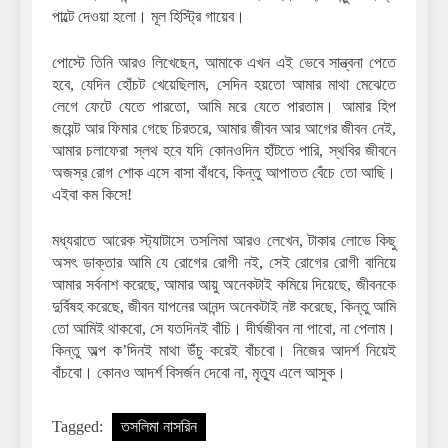
পাল্টে দেওয়া হলো। মূল হিস্ট্রি গায়েব।
পোস্টে তিনি আরও লিখেছেন, আমাকে এখন এই ভেবে সান্ত্বনা পেতে
হবে, যেদিন হোঁচট খেয়েছিলাম, সেদিন হয়তো আমার মাথা মেঝেতে
লেগে ফেটে যেতে পারতো, আমি মরে যেতে পারতাম। আমার হিপ
জয়েন্ট আর ফিমার গেছে চিরতরে, আমার জীবন আর আগের জীবন নেই,
আমার চলাফেরা স্লথ হবে যদি কোনওদিন হাঁটতে পারি, স্থবির জীবনে
অজস্র রোগ শোক এসে বাসা বাঁধবে, কিন্তু আপাতত বেঁচে তো আছি।
এইবা কম কিসে!
মধ্যরাতে আরেক স্ট্যাটাসে তসলিমা আরও লেখেন, টাকার লোভে কিছু
অসৎ ডাক্তার আমি যে রোগের রোগী নই, সেই রোগের রোগী বানিয়ে
আমার সর্বনাশ করেছে, আমার আয়ু অনেকটাই কমিয়ে দিয়েছে, জীবনকে
দুর্বিষহ করেছে, জীবন যাপনের আনন্দ অনেকটাই নষ্ট করেছে, কিন্তু আমি
তো আমিই থাকবো, সে যতদিনই বাঁচি। দীর্ঘজীবন না পাবো, না পেলাম।
কিন্তু অল্প ক’দিনই মাথা উঁচু করেই বাঁচবো। নিজের আদর্শ নিয়েই
বাঁচবো। কোনও আদর্শ বিসর্জন দেবো না, মৃত্যু এলে আসুক।
Tagged:
তসলিমা নাসরিন