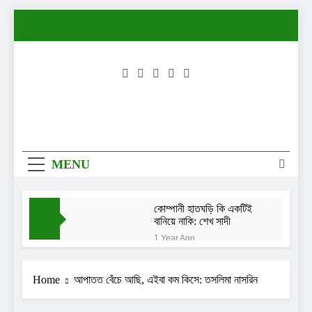
Skip
to
content
MENU
কোম্পানী হাতঘড়ি কি একটিই
বানিয়ে নাকি: শেখ সাদী
1 Year Ago
নিরাপত্তা চাইছেন দিতি-
সোহেল চৌধুরীর মেয়ে লামিয়া
Home
আপাতত বেঁচে আছি, এইবা কম কিসে: তসলিমা নাসরিন
1 Year Ago
তখন আমি এত পরিপক্ব ছিলাম
না: তাসনিয়া ফারিণ