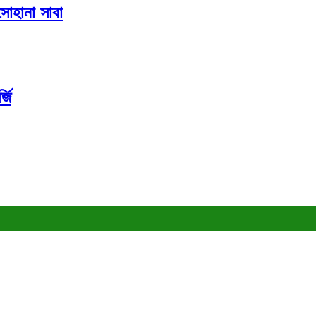
 সোহানা সাবা
্জি