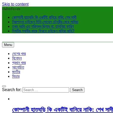
Skip to content
০৯/০৮/২০২৬
কোম্পানী হাতঘড়ি কি একটিই বানিয়ে নাকি: শেখ সাদী
নিরাপত্তা চাইছেন দিতি-সোহেল চৌধুরীর মেয়ে লামিয়া
তখন আমি এত পরিপক্ব ছিলাম না: তাসনিয়া ফারিণ
দ্বিতীয় স্বামীর কাছে ফিরতে চাইছেন মাহিয়া মাহি?
Menu
দেশের খবর
বিনোদন
প্রধান খবর
আলোচিত
জাতীয়
ফিচার
Search for:
কোম্পানী হাতঘড়ি কি একটিই বানিয়ে নাকি: শেখ সাদী