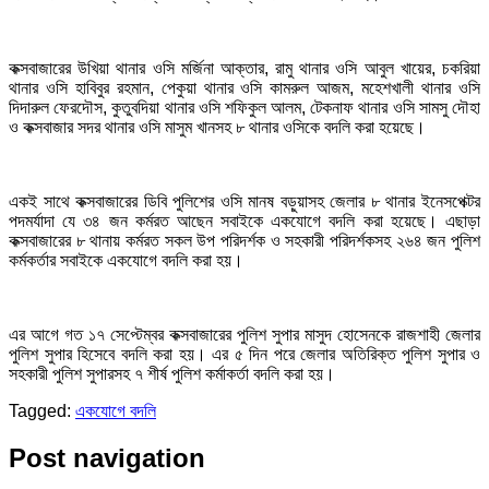
কক্সবাজারের উখিয়া থানার ওসি মর্জিনা আক্তার, রামু থানার ওসি আবুল খায়ের, চকরিয়া
থানার ওসি হাবিবুর রহমান, পেকুয়া থানার ওসি কামরুল আজম, মহেশখালী থানার ওসি
দিদারুল ফেরদৌস, কুতুবদিয়া থানার ওসি শফিকুল আলম, টেকনাফ থানার ওসি সামসু দৌহা
ও কক্সবাজার সদর থানার ওসি মাসুম খানসহ ৮ থানার ওসিকে বদলি করা হয়েছে।
একই সাথে কক্সবাজারের ডিবি পুলিশের ওসি মানষ বড়ুয়াসহ জেলার ৮ থানার ইনেসপেক্টর
পদমর্যাদা যে ৩৪ জন কর্মরত আছেন সবাইকে একযোগে বদলি করা হয়েছে। এছাড়া
কক্সবাজারের ৮ থানায় কর্মরত সকল উপ পরিদর্শক ও সহকারী পরিদর্শকসহ ২৬৪ জন পুলিশ
কর্মকর্তার সবাইকে একযোগে বদলি করা হয়।
এর আগে গত ১৭ সেপ্টেম্বর কক্সবাজারের পুলিশ সুপার মাসুদ হোসেনকে রাজশাহী জেলার
পুলিশ সুপার হিসেবে বদলি করা হয়। এর ৫ দিন পরে জেলার অতিরিক্ত পুলিশ সুপার ও
সহকারী পুলিশ সুপারসহ ৭ শীর্ষ পুলিশ কর্মাকর্তা বদলি করা হয়।
Tagged:
একযোগে বদলি
Post navigation