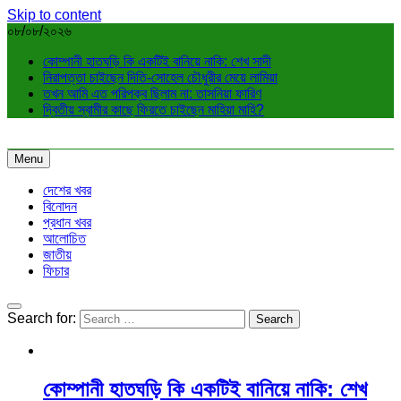
Skip to content
০৮/০৮/২০২৬
কোম্পানী হাতঘড়ি কি একটিই বানিয়ে নাকি: শেখ সাদী
নিরাপত্তা চাইছেন দিতি-সোহেল চৌধুরীর মেয়ে লামিয়া
তখন আমি এত পরিপক্ব ছিলাম না: তাসনিয়া ফারিণ
দ্বিতীয় স্বামীর কাছে ফিরতে চাইছেন মাহিয়া মাহি?
Menu
দেশের খবর
বিনোদন
প্রধান খবর
আলোচিত
জাতীয়
ফিচার
Search for:
কোম্পানী হাতঘড়ি কি একটিই বানিয়ে নাকি: শেখ