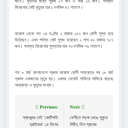
জনে। মৃতদের মধ্যে পুরুষ ২৭ জন ও নারী ১৩ জন। শনাক্ত
বিবেচনায় মোট মৃত্যুর হার ১ দশমিক ৪২ শতাংশ।
করোনা থেকে গত ২৪ ঘণ্টায় ২ হাজার ১৫২ জন রোগী সুস্থ হয়ে
উঠেছেন। এখন পর্যন্ত মোট সুস্থ হয়েছেন ২ লাখ ৫৮ হাজার ৭১৭
জন। সনাক্ত বিবেচনায় সুস্থতার হার ৭৩ দশমিক ৭৯ শতাংশ।
গত ৮ মার্চ বাংলাদেশে প্রথম করোনা রোগী শনাক্তের পর ১৮ মার্চ
প্রথম একজনের মৃত্যু হয়। এরপর থেকেই লাফিয়ে লাফিয়ে বাড়ছে
আক্রান্ত ও মৃত্যুর সংখ্যা।
Previous:
Next:
Post
navigation
স্বাস্থ্যের সেই ‘কোটিপতি
ফেনীতে সড়ক ভেঙে পুকুরে
ড্রাইভার’ ১৪ দিনের
বিলীন, তিন গ্রামের