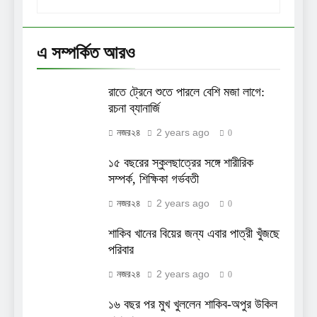
এ সম্পর্কিত আরও
রাতে ট্রেনে শুতে পারলে বেশি মজা লাগে:
রচনা ব্যানার্জি
2 years ago
নজর২৪
0
১৫ বছরের স্কুলছাত্রের সঙ্গে শারীরিক
সম্পর্ক, শিক্ষিকা গর্ভবতী
2 years ago
নজর২৪
0
শাকিব খানের বিয়ের জন্য এবার পাত্রী খুঁজছে
পরিবার
2 years ago
নজর২৪
0
১৬ বছর পর মুখ খুললেন শাকিব-অপুর উকিল