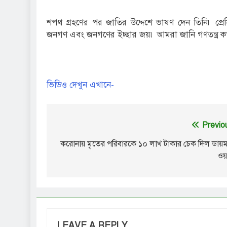
শপথ গ্রহণের পর জাতির উদ্দেশে ভাষণ দেন তিনি৷ প্রেস
জনগণ এবং জনগণের ইচ্ছার জয়৷ আমরা জানি গণতন্ত্র কতটা
ভিডিও দেখুন এখানে-
Post
Previo
navigation
করোনায় মৃতের পরিবারকে ১০ লাখ টাকার চেক দিল ডায়ম
ওয়ার
LEAVE A REPLY