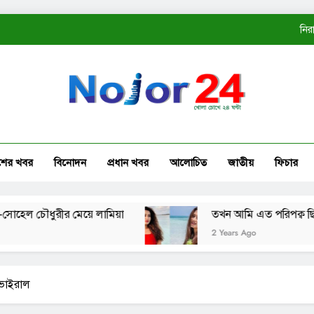
নির
ত
কোম্
নির
শের খবর
বিনোদন
প্রধান খবর
আলোচিত
জাতীয়
ফিচার
ত
চৌধুরীর মেয়ে লামিয়া
তখন আমি এত পরিপক্ব ছিলাম না: 
2 Years Ago
 ভাইরাল