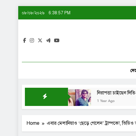
Skip
০৮/০৮/২০২৬
6:38:57 PM
to
content
দে
 বানিয়ে নাকি: শেখ সাদী
নিরাপত্তা চাইছেন দিতি-সোহেল 
1 Year Ago
Home
এবার মেলানিয়াও ‘ছেড়ে গেলেন’ ট্রাম্পকে!, ভিডিও