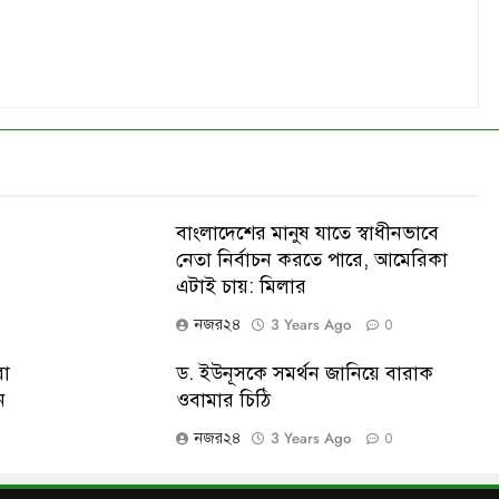
বাংলাদেশের মানুষ যাতে স্বাধীনভাবে
নেতা নির্বাচন করতে পারে, আমেরিকা
এটাই চায়: মিলার
3 Years Ago
নজর২৪
0
রা
ড. ইউনূসকে সমর্থন জানিয়ে বারাক
ন
ওবামার চিঠি
3 Years Ago
নজর২৪
0