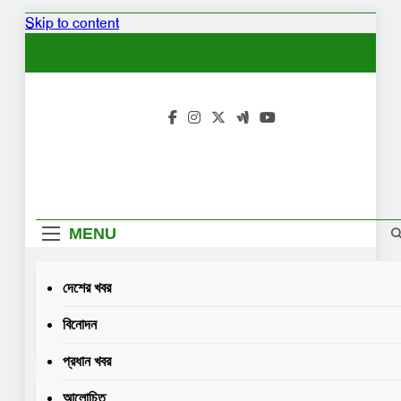
Skip to content
MENU
দেশের খবর
কোম্পানী হাতঘড়ি কি একটিই
বানিয়ে নাকি: শেখ সাদী
বিনোদন
1 Year Ago
নিরাপত্তা চাইছেন দিতি-
প্রধান খবর
সোহেল চৌধুরীর মেয়ে লামিয়া
1 Year Ago
Home
আলোচিত
করোনায় আক্রান্ত নৌ-প্রতিমন্ত্রী খালিদ মাহমুদ