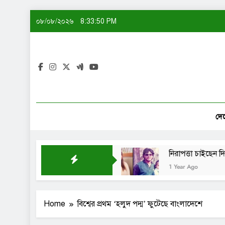
Skip
০৮/০৮/২০২৬
8:33:51 PM
to
content
দে
টিই বানিয়ে নাকি: শেখ সাদী
নিরাপত্তা চাইছেন দিতি-সো
1 Year Ago
Home
বিশ্বের প্রথম ‘হলুদ পদ্ম’ ফুটেছে বাংলাদেশে