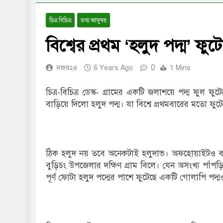
চিত্র বিচিত্র
তথ্য জাদুঘর
বিশ্বের প্রথম ‘হলুদ পদ্ম’ ফু
0
নজর২৪
6 Years Ago
1 Mins
চিত্র-বিচিত্র ডেস্ক- গ্রামের একটি জলাশয়ে পদ্ম ফু
বাড়িয়ে দিলো হলুদ পদ্ম। যা বিশ্বে প্রথমবারের মতো ফুট
ঠিক হলুদ নয় তবে অনেকটাই হলুদাভ। অফহোয়াইটও বলা
বুড়িচং উপজেলার দক্ষিণ গ্রাম বিলে। যেন অসংখ্য পাঁ
পূর্ণ ফোটা হলুদ পদ্মের পাশে ফুটেছে একটি গোলাপি পদ্ম