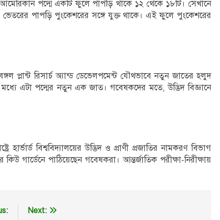
বা আমেরিকান পদ্মে একটি ফুলে পাপড়ি থাকে ১২ থেকে ১৮টি। সেখানে
। ভেতরের পাপড়ি পুংকেশরের সঙ্গে যুক্ত থাকে। এই ফুলে পুংকেশরের
বেঙ্গল প্লান্ট রিসার্চ অ্যান্ড ডেভেলপমেন্ট যৌথভাবে নতুন জাতের হলুদ
 মধ্যে এটা পদ্মের নতুন এক জাত। গবেষকদের মতে, উদ্ভিদ বিজ্ঞানে
্রে হার্ভার্ড বিশ্ববিদ্যালয়ের উদ্ভিদ ও প্রাণী প্রজাতির নামকরণ বিভাগ
 কিউ গার্ডেনে পাঠিয়েছেন গবেষকরা। আন্তর্জাতিক পরীক্ষা-নিরীক্ষায়
।
us:
Next: