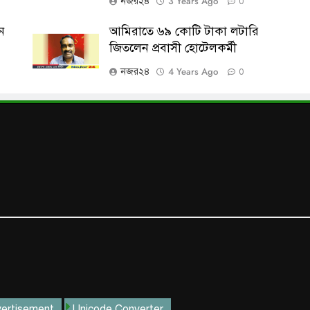
3 Years Ago
নজর২৪
0
ন
আমিরাতে ৬৯ কোটি টাকা লটারি
জিতলেন প্রবাসী হোটেলকর্মী
4 Years Ago
নজর২৪
0
ertisement
Unicode Converter