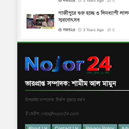
3 Years Ago
নজর২৪
0
গাজীপুরে শুরু হচ্ছে ৩ দিনব্যাপী লাল
স্মরণোৎসব
3 Years Ago
নজর২৪
0
ভারপ্রাপ্ত সম্পাদক: শামীম আল মামুন
উপদেষ্টা সম্পাদক: নির্মল কুমার বর্মণ
ই-মেইল: info@nojor24.com
About Us
Contact Us
Privacy Policy
Adv