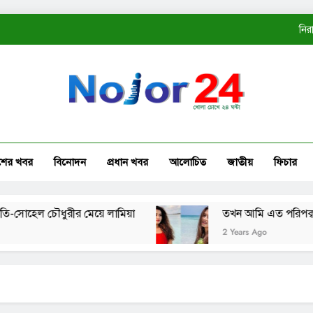
নির
ত
কোম্
নির
শের খবর
বিনোদন
প্রধান খবর
আলোচিত
জাতীয়
ফিচার
ত
হেল চৌধুরীর মেয়ে লামিয়া
তখন আমি এত পরিপক্ব ছিলাম ন
2 Years Ago