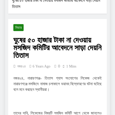
ঘুষের ৫০ হাজার টাকা না দেওয়ায় মসজিদ কমিটির আবেদনে সাড়া দেয়নি
তিতাস
ফিচার
ঘুষের ৫০ হাজার টাকা না দেওয়ায়
মসজিদ কমিটির আবেদনে সাড়া দেয়নি
তিতাস
0
নজর২৪
6 Years Ago
1 Mins
নজর২৪, নারায়ণগঞ্জ- তিতাস গ্যাস সংযোগের লিকেজ থেকেই
নারায়ণগঞ্জে মসজিদে নামাজ চলাকালে ভয়াবহ বিস্ফোরণের ঘটনা ঘটেছে
বলে মনে করছেন স্থানীয়রা।
তাদের দাবি, লিকেজের বিষয়টি সমজিদ কমিটি আগে থেকে জানলেও