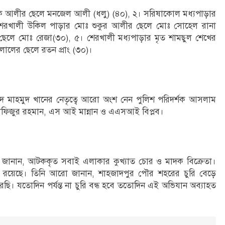
েক আলীর ছেলে মনজেল আলী (ধলু) (৪০), ২। সরিষাকোল মধ্যপাড়ার
শেরখালী উকিল পাড়ার মোঃ শুকুর আলীর ছেলে মোঃ সোহেল রানা
 ছেলে মোঃ রেজা(৩০), ৫। শেরখালী মধ্যপাড়ার মৃত শামছুল শেখের
ুলালের ছেলে রতন প্রাং (৩০)।
িদ মাহমুদ খানের নেতৃত্বে আরো অংশ নেন পুলিশ পরিদর্শক আসলাম
তাফিজুর রহমান, এস আই মান্নান ও এএসআই বিপ্লব।
ন জানান, আটককৃত সবাই এলাকার কুখ্যাত চোর ও মাদক বিক্রেতা।
া রয়েছে। তিনি আরো জানান, শাহজাদপুর পৌর শহরের চুরি বেড়ে
ছি। যতোদিন পর্যন্ত না চুরি বন্ধ হবে ততোদিন এই অভিযান অব্যাহত