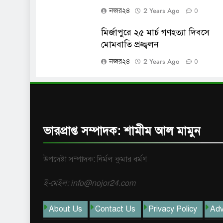
2 Years Ago
নজর২৪
0
মির্জাপুরে ২৫ মার্চ গণহত্যা দিবসে
মোমবাতি প্রজ্জ্বলন
2 Years Ago
নজর২৪
0
ভারপ্রাপ্ত সম্পাদক: শামীম আল মামুন
উপদেষ্টা সম্পাদক: নির্মল কুমার বর্মণ
ই-মেইল: info@nojor24.com
About Us
Contact Us
Privacy Policy
Adv