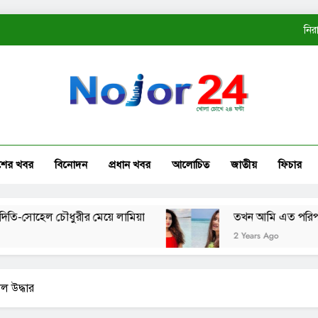
নির
ত
কোম্
নির
শের খবর
বিনোদন
প্রধান খবর
আলোচিত
জাতীয়
ফিচার
ত
োহেল চৌধুরীর মেয়ে লামিয়া
তখন আমি এত পরিপক্ব ছিলাম
2 Years Ago
ল উদ্ধার