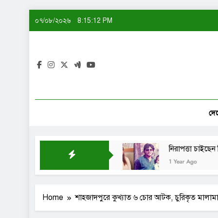
Skip
০৭/০৮/২০২৬
8:15:13 PM
to
content
দে
একটিই বানিয়ে নাকি: শেখ সাদী
নিরাপত্তা চাইছেন দিতি-স
1 Year Ago
Home
শাহজাদপুরে কুখ্যাত ৬ চোর আটক, চুরিকৃত মালামা