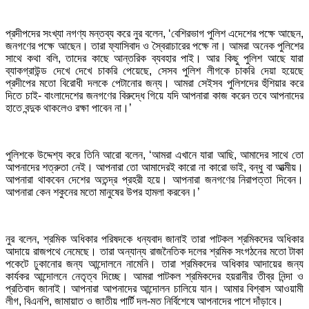
প্রদীপদের সংখ্যা নগণ্য মন্তব্য করে নুর বলেন, ‘বেশিরভাগ পুলিশ এদেশের পক্ষে আছেন,
জনগণের পক্ষে আছেন। তারা ফ্যাসিবাদ ও স্বৈরাচারের পক্ষে না। আমরা অনেক পুলিশের
সাথে কথা বলি, তাদের কাছে আন্তরিক ব্যবহার পাই। আর কিছু পুলিশ আছে যারা
ব্যাকগ্রাউন্ড দেখে দেখে চাকরি পেয়েছে, সেসব পুলিশ লীগকে চাকরি দেয়া হয়েছে
প্রদীপের মতো বিরোধী দলকে পেটানোর জন্য। আমরা সেইসব পুলিশদের হুঁশিয়ার করে
দিতে চাই- বাংলাদেশের জনগণের বিরুদ্ধে গিয়ে যদি আপনারা কাজ করেন তবে আপনাদের
হাতে বন্দুক থাকলেও রক্ষা পাবেন না।’
পুলিশকে উদ্দেশ্য করে তিনি আরো বলেন, ‘আমরা এখানে যারা আছি, আমাদের সাথে তো
আপনাদের শত্রুতা নেই। আপনারা তো আমাদেরই কারো না কারো ভাই, বন্ধু বা আত্মীয়।
আপনারা থাকবেন দেশের অতন্দ্র প্রহরী হয়ে। আপনারা জনগণের নিরাপত্তা দিবেন।
আপনারা কেন শকুনের মতো মানুষের উপর হামলা করবেন।’
নুর বলেন, শ্রমিক অধিকার পরিষদকে ধন্যবাদ জানাই তারা পাটকল শ্রমিকদের অধিকার
আদায়ে রাজপথে নেমেছে। তারা অন্যান্য রাজনৈতিক দলের শ্রমিক সংগঠনের মতো টাকা
পকেটে ঢুকানোর জন্য আন্দোলনে নামেনি। তারা শ্রমিকদের অধিকার আদায়ের জন্য
কার্যকর আন্দোলনে নেতৃত্ব দিচ্ছে। আমরা পাটকল শ্রমিকদের হয়রানীর তীব্র নিন্দা ও
প্রতিবাদ জানাই। আপনারা আপনাদের আন্দোলন চালিয়ে যান। আমার বিশ্বাস আওয়ামী
লীগ, বিএনপি, জামায়াত ও জাতীয় পার্টি দল-মত নির্বিশেষে আপনাদের পাশে দাঁড়াবে।