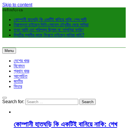
Skip to content
০৮/০৮/২০২৬
কোম্পানী হাতঘড়ি কি একটিই বানিয়ে নাকি: শেখ সাদী
নিরাপত্তা চাইছেন দিতি-সোহেল চৌধুরীর মেয়ে লামিয়া
তখন আমি এত পরিপক্ব ছিলাম না: তাসনিয়া ফারিণ
দ্বিতীয় স্বামীর কাছে ফিরতে চাইছেন মাহিয়া মাহি?
Menu
দেশের খবর
বিনোদন
প্রধান খবর
আলোচিত
জাতীয়
ফিচার
Search for:
কোম্পানী হাতঘড়ি কি একটিই বানিয়ে নাকি: শেখ