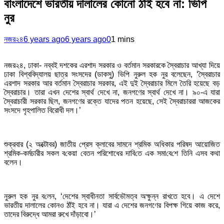
বাংলাদেশে ভারতীয় দালালের কোনো ঠাঁই হবে না: ভিপি
নুর
নজর২৪
6 years ago
6 years ago
0
1 mins
নজর২৪, ঢাকা- নব্বই দশকের এরশাদ সরকার ও বর্তমান সরকারকে স্বৈরাচার আখ্যা দিয়ে
ঢাকা বিশ্ববিদ্যালয় ছাত্র সংসদের (ডাকসু) ভিপি নুরুল হক নুর বলেছেন, ‘স্বৈরাচার
এরশাদ সরকার আর বর্তমান স্বৈরাচার সরকার, এই দুই স্বৈরাচার মিলে তৈরি হয়েছে বড়
স্বৈরাচার। তারা এখন দেশের স্বার্থ দেখে না, জনগণের স্বার্থ দেখে না। ৯০-এ যারা
স্বৈরাচারী সরকার ছিল, জনগণের রক্তে যাদের পতন হয়েছে, সেই স্বৈরাচাররা আজকের
সংসদে গৃহপালিত বিরোধী দল।’
শুক্রবার (২ অক্টোবর) জাতীয় প্রেস ক্লাবের সামনে শ্রমিক অধিকার পরিষদ আয়োজিত
শ্রমিক-কর্মচারীর সকল ব‌কেয়া বেতন পরিশোধের দা‌বি‌তে এক সমা‌বে‌শে তি‌নি এসব কথা
বলেন।
নুরুল হক নুর ব‌লে‌ন, ‘দেশের স্বাধীনতা সার্বভৌমত্ব অক্ষুন্ন রাখতে হবে। এ দেশে
ভারতীয় দালালের কোনও ঠাঁই হবে না। যারা এ দেশের জনগণের বিপক্ষ গিয়ে কাজ করে,
তাদের বিরুদ্ধে আমরা রুখে দাঁড়াবো।’