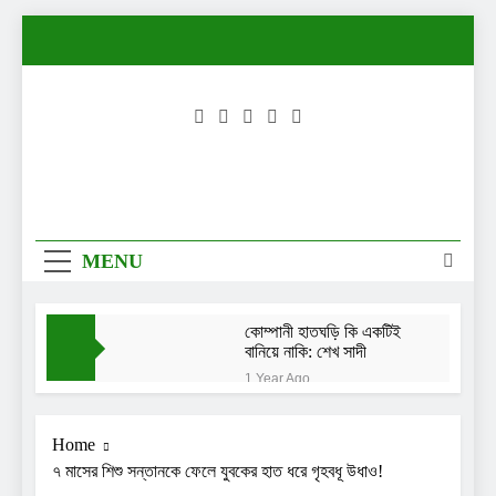
Skip
to
content
MENU
কোম্পানী হাতঘড়ি কি একটিই
বানিয়ে নাকি: শেখ সাদী
1 Year Ago
নিরাপত্তা চাইছেন দিতি-
সোহেল চৌধুরীর মেয়ে লামিয়া
Home
1 Year Ago
৭ মাসের শিশু সন্তানকে ফেলে যুবকের হাত ধরে গৃহবধূ উধাও!
তখন আমি এত পরিপক্ব ছিলাম
না: তাসনিয়া ফারিণ