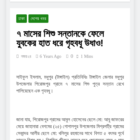
2 Years Ago
দ্বিতীয় স্বামীর কাছে ফিরতে
ঢাকা
দেশের খবর
চাইছেন মাহিয়া মাহি?
2 Years Ago
৭ মাসের শিশু সন্তানকে ফেলে
যুক্তরাষ্ট্রে গিয়ে নতুন প্রেমের
কথা স্বীকার করলেন সোহানা
যুবকের হাত ধরে গৃহবধূ উধাও!
সাবা
2 Years Ago
রাতে ট্রেনে শুতে পারলে বেশি
0
নজর২৪
6 Years Ago
1 Mins
মজা লাগে: রচনা ব্যানার্জি
2 Years Ago
সাইফুল ইসলাম, মধুপুর (টাঙ্গাইল) প্রতিনিধিঃ টাঙ্গাইল জেলার মধুপুর
উপজেলার পিরোজপুর গ্রামে ৭ মাসের শিশু পুত্র সন্তান রেখে
পালিয়েছেন এক গৃহবধু।
জানা যায়, পিরোজপুর গ্রামের আবুল হোসেনের ছেলে মো: আবু জাফরের
মেয়ে জাহানারা বেগমের (২৫) গোপালপুর উপজেলার মিশ্রপট্রি গ্রামের
সেকান্দর আলীর ছেলে মো: খলিলুর রহমানের সাথে বিগত ৫ বৎসর পূর্বে