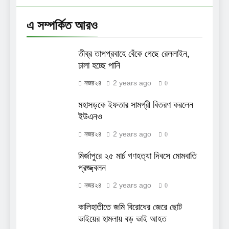
এ সম্পর্কিত আরও
তীব্র তাপপ্রবাহে বেঁকে গেছে রেললাইন,
ঢালা হচ্ছে পানি
2 years ago
নজর২৪
0
মহাসড়কে ইফতার সামগ্রী বিতরণ করলেন
ইউএনও
2 years ago
নজর২৪
0
মির্জাপুরে ২৫ মার্চ গণহত্যা দিবসে মোমবাতি
প্রজ্জ্বলন
2 years ago
নজর২৪
0
কালিহাতীতে জমি বিরোধের জেরে ছোট
ভাইয়ের হামলায় বড় ভাই আহত