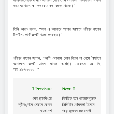
মাতাব্বরদেরকে ঘটনাটি জানালে সোলাইমান এলাকায় প্রভাবশালী থাকার
দরুন আমার পক্ষে কেহ কোন কথা বলতে নারাজ।”
তিনি আরও বলেন, “আর এ ব্যাপারে আমার জামাতা খলিলুর রহমান
টাঙ্গাইল কোর্টে একটি মামলা করেছেন।”
খলিলুর রহমান জানান, “আমি এলাকায় কোন বিচার না পেয়ে টাঙ্গাইল
আদালতে একটি মামলা দায়ের করেছি। মোকদ্দমা নং সি,
আর-১৯৭/২০২০।”
Previous:
Next:
Post
navigation
এবার র‌্যাংকিংয়ে
নির্বাচিত হলে শাহজাদপুরকে
শ্রীলঙ্কাকে পেছনে ফেলল
ডিজিটাল পৌরসভা হিসেবে
বাংলাদেশ
গড়ে তুলবেন তরু লোদী