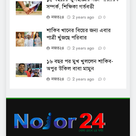
সম্পর্ক, শিক্ষিকা গর্ভবতী
2 years ago
নজর২৪
0
শাকিব খানের বিয়ের জন্য এবার
পাত্রী খুঁজছে পরিবার
2 years ago
নজর২৪
0
১৬ বছর পর মুখ খুললেন শাকিব-
অপুর উকিল বাবা মামুন
2 years ago
নজর২৪
0