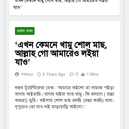
‘এখন কেমনে খামু শোল মাছ, আল্লাহ গো আমারেও লইয়া
যাও’
প্রধান খবর
‘এখন কেমনে খামু শোল মাছ,
আল্লাহ গো আমারেও লইয়া
যাও’
0
নজর২৪
6 Years Ago
1 Mins
নজর টুয়েন্টিফোর ডেস্ক- ‘আমারে কইলো মা নামাজ পইড়া
বাসায় আইতাছি। বাসায় যাইয়া ভাত খামু। কি রানসো ( রান্না
করছো) তুমি। কইলাম শোল মাছ রানছি (রান্না করছি) বাবা।
দুপুরেও তো খাও নাই তাড়াতাড়ি আইসো।’