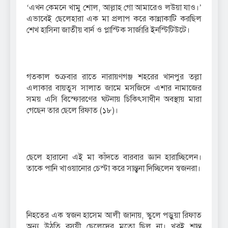
‘এখন কেমনে খামু শোল, আল্লাহ গো আমারেও লউয়া যাও।’
এভাবেই ছেলেহারা এক মা প্রলাপ করে কান্নাকাটি করছিল
শেখ হাসিনা জাতীয় বার্ন ও প্লাস্টিক সার্জারি ইনস্টিটিউটে।
গতকাল শুক্রবার রাতে নারায়ণগঞ্জ শহরের খানপুর তল্লা
এলাকার বায়তুস সালাত জামে মসজিদে এশার নামাজের
সময় এসি বিস্ফোরণের ঘটনায় চিকিৎসাধীন অবস্থায় মারা
গেছেন তার ছেলে রিফাত (১৮)।
ছেলে হারানো এই মা কাঁদতে বারবার জ্ঞান হারাচ্ছিলেন।
তাকে পানি খাওয়ানোর চেস্টা করে সান্ত্বনা দিচ্ছিলেন স্বজনরা।
নিহতের এক স্বজন হাসেম আলী জানায়, স্কুলে পড়ুয়া রিফাত
অন্য উঠতি বসয়ী ছেলেদের মতো ছিল না। খুবই শান্ত