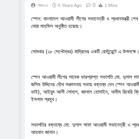
0
নজর২৪
6 Years Ago
1 Mins
স্পেন: বাংলাদেশ আওয়ামী লীগের সভানেত্রী ও প্রধানমন্ত্রী 
দোয়া মাহফিল অনুষ্ঠিত হয়েছে।
সোমবার (২৮ সেপ্টেম্বর) মাদ্রিদের একটি রেস্টুরেন্টে এ উ
স্পেন আওয়ামী লীগের সাবেক ভারপ্রাপ্ত সভাপতি মো. দুলাল সা
জসিম উদ্দিনের যৌথ সঞ্চালনায় সভায় বক্তব্য দেন স্পেন আওয়া
ভাই), আইয়ুব আলী সোহাগ, জালাল হোসাইন, অসীম রিবেরি ক্র
ইসলাম প্রমুখ।
সভাপতির বক্তব্যে মো. দুলাল সাফা আওয়ামী সভানেত্রী ও প্রধানম
আহবান জানান।