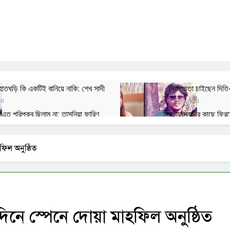
হাতঘড়ি কি একটিই বানিয়ে নাকি: শেখ সাদী
নিরাপত্তা চাইছেন দিতি
go
1 Year Ago
এত পরিপক্ব ছিলাম না: তাসনিয়া ফারিণ
দ্বিতীয় স্বামীর কাছে ফির
Ago
2 Years Ago
ট্রে গিয়ে নতুন প্রেমের কথা স্বীকার করলেন সোহানা সাবা
রাতে ট্রেনে 
হফিল অনুষ্ঠিত
Ago
2 Years Ago
2 Years Ag
্মদিনে স্পেনে দোয়া মাহফিল অনুষ্ঠিত