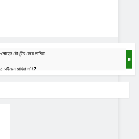
-সোহেল চৌধুরীর মেয়ে লামিয়া
তে চাইছেন মাহিয়া মাহি?
শুতে পারলে বেশি মজা লাগে: রচনা ব্যানার্জি
o