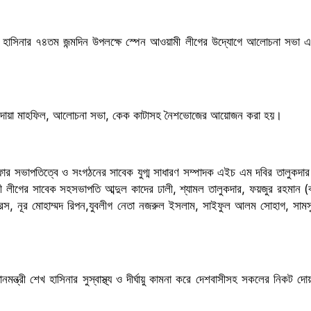
শেখ হাসিনার ৭৪তম জন্মদিন উপলক্ষে স্পেন আওয়ামী লীগের উদ্যোগে আলোচনা সভা এ
পলক্ষে দোয়া মাহফিল, আলোচনা সভা, কেক কাটাসহ নৈশভোজের আয়োজন করা হয়।
ফার সভাপতিত্বে ও সংগঠনের সাবেক যুগ্ম সাধারণ সম্পাদক এইচ এম দবির তালুকদার
মী লীগের সাবেক সহসভাপতি আব্দুল কাদের ঢালী, শ্যামল তালুকদার, ফয়জুর রহমান (
িস, নূর মোহাম্মদ রিপন,যুবলীগ নেতা নজরুল ইসলাম, সাইফুল আলম সোহাগ, সামস
ন্ত্রী শেখ হাসিনার সুস্বাস্থ্য ও দীর্ঘায়ু কামনা করে দেশবাসীসহ সকলের নিকট দো