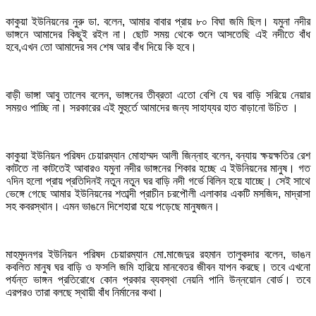
কাকুয়া ইউনিয়নের নুরু ডা. বলেন, আমার বাবার প্রায় ৮০ বিঘা জমি ছিল। যমুনা নদীর
ভাঙ্গনে আমাদের কিছুই রইল না। ছোট সময় থেকে শুনে আসতেছি এই নদীতে বাঁধ
হবে,এখন তো আমাদের সব শেষ আর বাঁধ দিয়ে কি হবে।
বাড়ী ভাঙ্গা আবু তালেব বলেন, ভাঙ্গনের তীব্রতা এতো বেশি যে ঘর বাড়ি সরিয়ে নেয়ার
সময়ও পাচ্ছি না। সরকারের এই মুহুর্তে আমাদের জন্য সাহায্যর হাত বাড়ানো উচিত ।
কাকুয়া ইউনিয়ন পরিষদ চেয়ারম্যান মোহাম্মদ আলী জিন্নাহ বলেন, বন্যায় ক্ষয়ক্ষতির রেশ
কাটতে না কাটতেই আবারও যমুনা নদীর ভাঙ্গনের শিকার হচ্ছে এ ইউনিয়নের মানুষ। গত
৭দিন হলো প্রায় প্রতিদিনই নতুন নতুন ঘর বাড়ি নদী গর্ভে বিলিন হয়ে যাচ্ছে। সেই সাথে
ভেঙ্গে গেছে আমার ইউনিয়নের শতাব্দী প্রাচীন চরপৌলী এলাকার একটি মসজিদ, মাদ্রাসা
সহ কবরস্থান। এমন ভাঙনে দিশেহারা হয়ে পড়েছে মানুষজন।
মাহমুদনগর ইউনিয়ন পরিষদ চেয়ারম্যান মো.মাজেদুর রহমান তালুকদার বলেন, ভাঙন
কবলিত মানুষ ঘর বাড়ি ও ফসলি জমি হারিয়ে মানবেতর জীবন যাপন করছে। তবে এখনো
পর্যন্ত ভাঙ্গন প্রতিরোধে কোন প্রকার ব্যবস্থা নেয়নি পানি উন্নয়োন বোর্ড। তবে
এরপরও তারা বলছে স্থায়ী বাঁধ নির্মানের কথা।