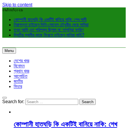
Skip to content
০৯/০৮/২০২৬
কোম্পানী হাতঘড়ি কি একটিই বানিয়ে নাকি: শেখ সাদী
নিরাপত্তা চাইছেন দিতি-সোহেল চৌধুরীর মেয়ে লামিয়া
তখন আমি এত পরিপক্ব ছিলাম না: তাসনিয়া ফারিণ
দ্বিতীয় স্বামীর কাছে ফিরতে চাইছেন মাহিয়া মাহি?
Menu
দেশের খবর
বিনোদন
প্রধান খবর
আলোচিত
জাতীয়
ফিচার
Search for:
কোম্পানী হাতঘড়ি কি একটিই বানিয়ে নাকি: শেখ