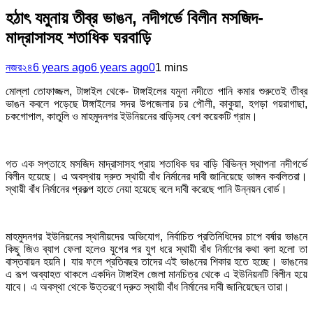
হঠাৎ যমুনায় তীব্র ভাঙন, নদীগর্ভে বিলীন মসজিদ-
মাদ্রাসাসহ শতাধিক ঘরবাড়ি
নজর২৪
6 years ago
6 years ago
0
1 mins
মোল্লা তোফাজ্জল, টাঙ্গাইল থেকে- টাঙ্গাইলের যমুনা নদীতে পানি কমার শুরুতেই তীব্র
ভাঙন কবলে পড়েছে টাঙ্গাইলের সদর উপজেলার চর পৌলী, কাকুয়া, হগড়া গয়রাগাছা,
চকগোপাল, কাতুলি ও মাহমুদনগর ইউনিয়নের বাড়িসহ বেশ কয়েকটি গ্রাম।
গত এক সপ্তাহে মসজিদ মাদ্রাসাসহ প্রায় শতাধিক ঘর বাড়ি বিভিন্ন স্থাপনা নদীগর্ভে
বিলীন হয়েছে। এ অবস্থায় দ্রুত স্থায়ী বাঁধ নির্মানের দাবী জানিয়েছে ভাঙ্গন কবলিতরা।
স্থায়ী বাঁধ নির্মানের প্রকল্প হাতে নেয়া হয়েছে বলে দাবী করেছে পানি উন্নয়ন বোর্ড।
মাহমুদনগর ইউনিয়নের স্থানীয়দের অভিযোগ, নির্বাচিত প্রতিনিধিদের চাপে বর্ষার ভাঙনে
কিছু জিও ব্যাগ ফেলা হলেও যুগের পর যুগ ধরে স্থায়ী বাঁধ নির্মাণের কথা বলা হলো তা
বাস্তবায়ন হয়নি। যার ফলে প্রতিবছর তাদের এই ভাঙনের শিকার হতে হচ্ছে। ভাঙনের
এ রূপ অব্যাহত থাকলে একদিন টাঙ্গাইল জেলা মানচিত্র থেকে এ ইউনিয়নটি বিলীন হয়ে
যাবে। এ অবস্থা থেকে উত্তরণে দ্রুত স্থায়ী বাঁধ নির্মানের দাবী জানিয়েছেন তারা।