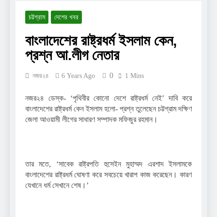
2 Years Ago
চট্টগ্রাম
দেশের খবর
দ্বিতীয় স্বামীর কাছে ফিরতে
চাইছেন মাহিয়া মাহি?
বাংলাদেশের রাষ্ট্রধর্ম ইসলাম কেন,
2 Years Ago
প্রশ্ন আ.লীগ নেতার
যুক্তরাষ্ট্রে গিয়ে নতুন প্রেমের
কথা স্বীকার করলেন সোহানা
সাবা
2 Years Ago
0
নজর২৪
6 Years Ago
1 Mins
রাতে ট্রেনে শুতে পারলে বেশি
মজা লাগে: রচনা ব্যানার্জি
নজর২৪ ডেস্ক- ‘পৃথিবীর কোনো দেশে রাষ্ট্রধর্ম নেই’ দাবি করে
2 Years Ago
বাংলাদেশের রাষ্ট্রধর্ম কেন ইসলাম হলো- প্রশ্ন তুলেছেন চট্টগ্রাম দক্ষিণ
জেলা আওয়ামী লীগের সাধারণ সম্পাদক মফিজুর রহমান।
তার মতে, ‘সাবেক রাষ্ট্রপতি হুসেইন মুহাম্মদ এরশাদ ইসলামকে
বাংলাদেশের রাষ্ট্রধর্ম ঘোষণা করে সবচেয়ে খারাপ কাজ করেছেন। কারণ
যেখানে ধর্ম সেখানে শেষ।’