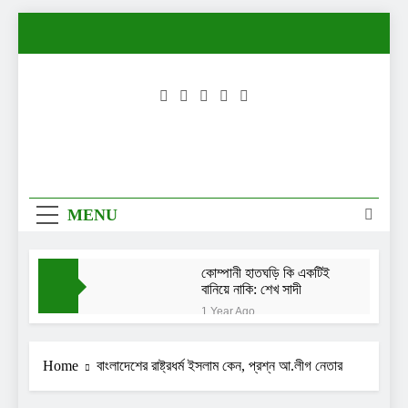
Skip
to
content
MENU
কোম্পানী হাতঘড়ি কি একটিই
বানিয়ে নাকি: শেখ সাদী
1 Year Ago
নিরাপত্তা চাইছেন দিতি-
সোহেল চৌধুরীর মেয়ে লামিয়া
Home
বাংলাদেশের রাষ্ট্রধর্ম ইসলাম কেন, প্রশ্ন আ.লীগ নেতার
1 Year Ago
তখন আমি এত পরিপক্ব ছিলাম
না: তাসনিয়া ফারিণ