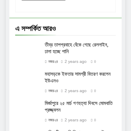
এ সম্পর্কিত আরও
তীব্র তাপপ্রবাহে বেঁকে গেছে রেললাইন,
ঢালা হচ্ছে পানি
2 years ago
নজর২৪
0
মহাসড়কে ইফতার সামগ্রী বিতরণ করলেন
ইউএনও
2 years ago
নজর২৪
0
মির্জাপুরে ২৫ মার্চ গণহত্যা দিবসে মোমবাতি
প্রজ্জ্বলন
2 years ago
নজর২৪
0