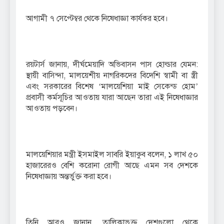
আগামী ৭ সেপ্টেম্বর থেকে নিষেধাজ্ঞা কার্যকর হবে।
রয়টার্স জানায়, দীর্ঘমেয়াদি অভিবাসন পাস হোল্ডার যেমন:
স্থায়ী বাসিন্দা, মালয়েশীয় নাগরিকদের বিদেশি স্বামী বা স্ত্রী
এবং সরকারের বিশেষ ‘মালয়েশিয়া মাই সেকেন্ড হোম’
প্রবাসী কর্মসূচির আওতায় যারা আছেন তারা এই নিষেধাজ্ঞার
আওতায় পড়বেন।
মালয়েশিয়ার মন্ত্রী ইসমাইল সাবরি ইয়াকুব বলেন, ১ লাখ ৫০
হাজারেরও বেশি করোনা রোগী আছে এমন সব দেশকে
নিষেধাজ্ঞায় অন্তর্ভুক্ত করা হবে।
তিনি আরও জানান, তালিকাভুক্ত দেশগুলো থেকে