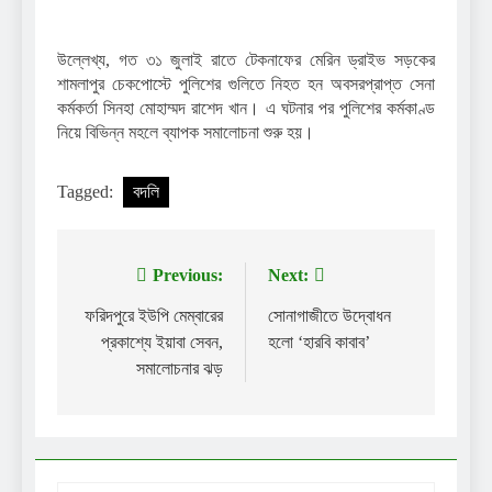
উল্লেখ্য, গত ৩১ জুলাই রাতে টেকনাফের মেরিন ড্রাইভ সড়কের
শামলাপুর চেকপোস্টে পুলিশের গুলিতে নিহত হন অবসরপ্রাপ্ত সেনা
কর্মকর্তা সিনহা মোহাম্মদ রাশেদ খান। এ ঘটনার পর পুলিশের কর্মকাণ্ড
নিয়ে বিভিন্ন মহলে ব্যাপক সমালোচনা শুরু হয়।
Tagged:
বদলি
Previous:
Next:
Post
navigation
ফরিদপুরে ইউপি মেম্বারের
সোনাগাজীতে উদ্বোধন
প্রকাশ্যে ইয়াবা সেবন,
হলো ‘হারবি কাবাব’
সমালোচনার ঝড়