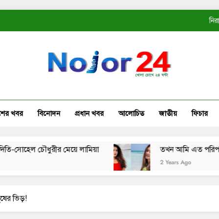
নির
ত
কোম্
নির
শের খবর
বিনোদন
প্রধান খবর
আলোচিত
জাতীয়
ফিচার
ত
হেল চৌধুরীর মেয়ে লামিয়া
তখন আমি এত পরিপক্ব ছিলাম ন
2 Years Ago
ুষের ভিড়!