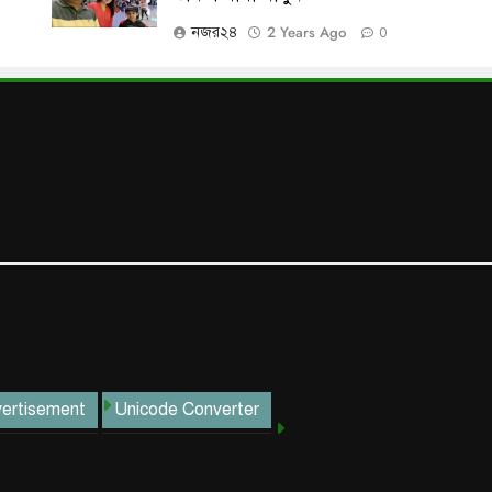
2 Years Ago
নজর২৪
0
ertisement
Unicode Converter