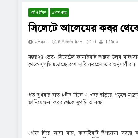
ধর্ম ও জীবন
প্রধান খবর
সিলেটে আলেমের কবর থেকে বে
0
নজর২৪
6 Years Ago
1 Mins
নজর২৪ ডেস্ক- সিলেটের কানাইঘাট দারুল উলূম মাদ্রা
থেকে সুগন্ধি ছড়াচ্ছে বলে দাবি করছেন তার অনুসারীরা।
গত বুধবার রাত ৮টার দিকে এ খবর ছড়িয়ে পড়লে মাদ্রাসা 
জানিয়েছেন, কবর থেকে সুগন্ধি আসছে।
খোঁজ নিয়ে জানা যায়, কানাইঘাট উপজেলা সদরে অবস্থ