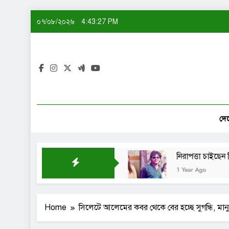
Skip
০৭/০৮/২০২৬
4:43:28 PM
to
content
দে
টিই বানিয়ে নাকি: শেখ সাদী
নিরাপত্তা চাইছেন দিতি-সো
1 Year Ago
Home
সিলেটে আলেমের কবর থেকে বের হচ্ছে সুগন্ধি, মান