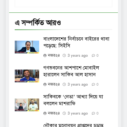
এ সম্পর্কিত আরও
বাংলাদেশের নির্বাচনে বাইরের থাবা
পড়েছে: সিইসি
3 years ago
নজর২৪
0
গণভবনের আশপাশে মোবাইল
হারালেন সাকিব আল হাসান
3 years ago
নজর২৪
0
সাকিবকে ‘নেতা’ আখ্যা দিয়ে যা
বললেন মাশরাফি
3 years ago
নজর২৪
0
নৌকার মনোনয়ন প্রাপ্তদের চূড়ান্ত