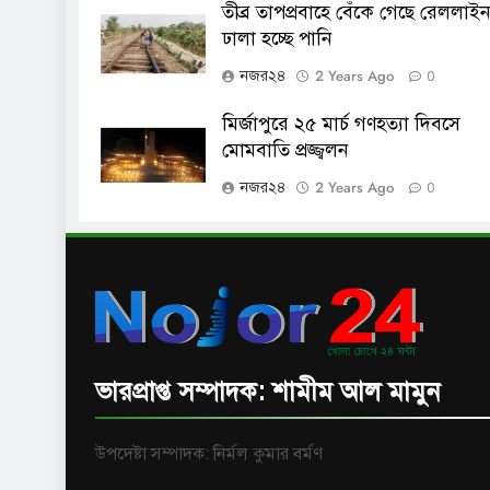
তীব্র তাপপ্রবাহে বেঁকে গেছে রেললাইন
ঢালা হচ্ছে পানি
2 Years Ago
নজর২৪
0
মির্জাপুরে ২৫ মার্চ গণহত্যা দিবসে
মোমবাতি প্রজ্জ্বলন
2 Years Ago
নজর২৪
0
ভারপ্রাপ্ত সম্পাদক: শামীম আল মামুন
উপদেষ্টা সম্পাদক: নির্মল কুমার বর্মণ