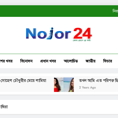
নির
ত
কোম্
নির
শের খবর
বিনোদন
প্রধান খবর
আলোচিত
জাতীয়
ফিচার
ত
ৌধুরীর মেয়ে লামিয়া
তখন আমি এত পরিপক্ব ছিলাম না: ত
2 Years Ago
াষিরা