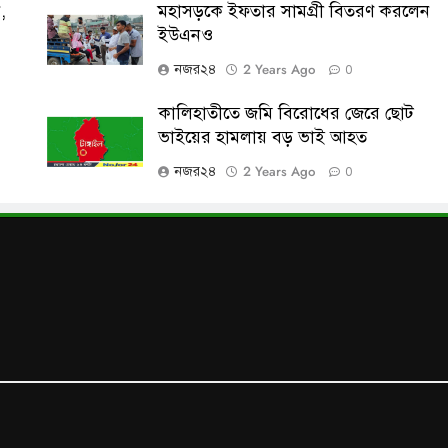
,
মহাসড়কে ইফতার সামগ্রী বিতরণ করলেন
ইউএনও
2 Years Ago
নজর২৪
0
কালিহাতীতে জমি বিরোধের জেরে ছোট
ভাইয়ের হামলায় বড় ভাই আহত
2 Years Ago
নজর২৪
0