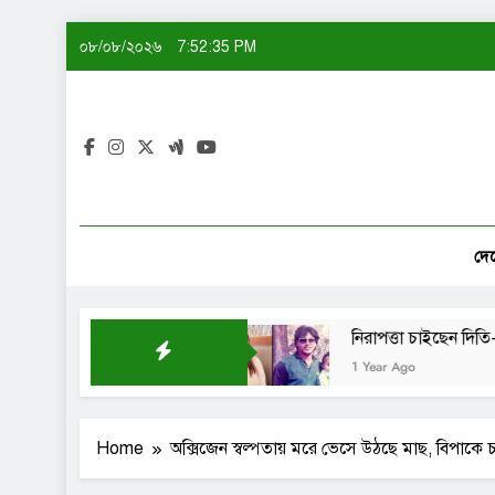
Skip
০৮/০৮/২০২৬
7:52:35 PM
to
content
দে
বানিয়ে নাকি: শেখ সাদী
নিরাপত্তা চাইছেন দিতি-সোহেল চ
1 Year Ago
Home
অক্সিজেন স্বল্পতায় মরে ভেসে উঠছে মাছ, বিপাকে চ